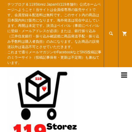
テツブログ & 119Storez Japan©︎(119本舗®︎）公式ホームペ
ージへようこそ！当サイトは会員様専用の販売サイトで
す。会員登録＆配送料は無料です。このサイト内の商品は
日本国内向け販売になります。海外発送は現在中止してい
ます。再開は未定です。決済はペイパル（事前にペイパル
に登録・メールアドレスが必須）または、銀行振り込み

（三井住友銀行・振り込み確認後に商品発送手配・振り込
み手数料は購入者負担）のみになります。なお商品の誤発
送以外は返品不可とさせていただきます。
これまで通りメールマガジンやFacebookなどSNS投稿記事
のミラーサイト（投稿記事保有・更新は不定期）も兼ねて
います。
