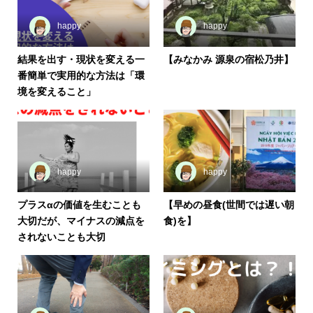
happy
happy
結果を出す・現状を変える一
【みなかみ 源泉の宿松乃井】
番簡単で実用的な方法は「環
境を変えること」
happy
happy
プラスαの価値を生むことも
【早めの昼食(世間では遅い朝
大切だが、マイナスの減点を
食)を】
されないことも大切