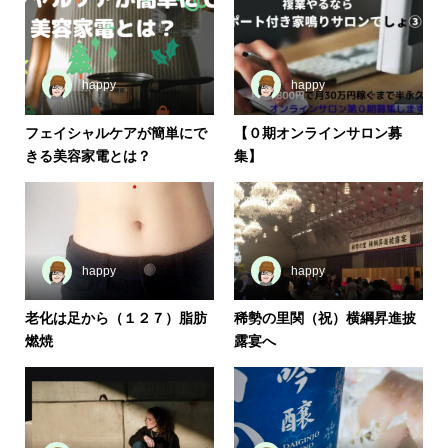
happy
happy
フェイシャルケアが簡単にで
【０期オンラインサロン募
きる美容家電とは？
集】
happy
happy
老化は足から（１２７）脂肪
稀勢の里関（祝）横綱昇進披
燃焼
露宴へ