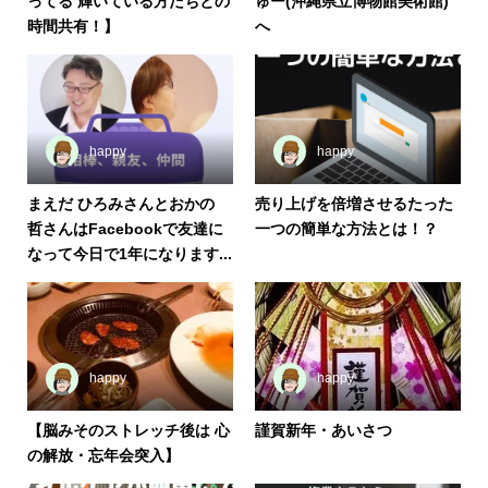
ってる 輝いている方たちとの
ゅー(沖縄県立博物館美術館)
時間共有！】
へ
happy
happy
まえだ ひろみさんとおかの
売り上げを倍増させるたった
哲さんはFacebookで友達に
一つの簡単な方法とは！？
なって今日で1年になります...
happy
happy
【脳みそのストレッチ後は 心
謹賀新年・あいさつ
の解放・忘年会突入】