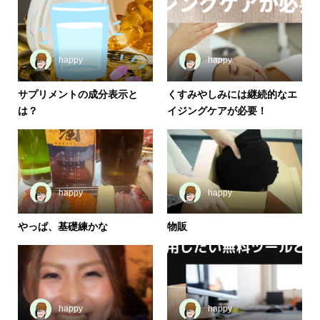
happy
happy
サプリメントの成分表示と
くすみやしみには継続的なエ
は？
イジングケアが必要！
happy
happy
やっぱ、基礎練かな
物販
happy
happy