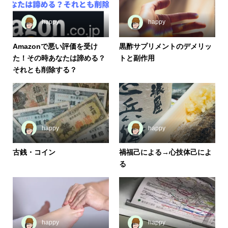
happy
happy
Amazonで悪い評価を受け
黒酢サプリメントのデメリッ
た！その時あなたは諦める？
トと副作用
それとも削除する？
happy
happy
古銭・コイン
禍福己による→心技体己によ
る
happy
happy