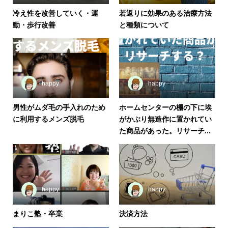
冷え性を改善していく・運
若返りに効果のある治療方法
動・歩行改善
と種類について
happy
happy
男性がムダ毛の手入れのため
ホームセンターの棚の下に埃
に利用するメンズ脱毛
がかぶり無造作に置かれてい
た商品があった。リサーチ...
happy
happy
まりこ塾・卒業
決済方法