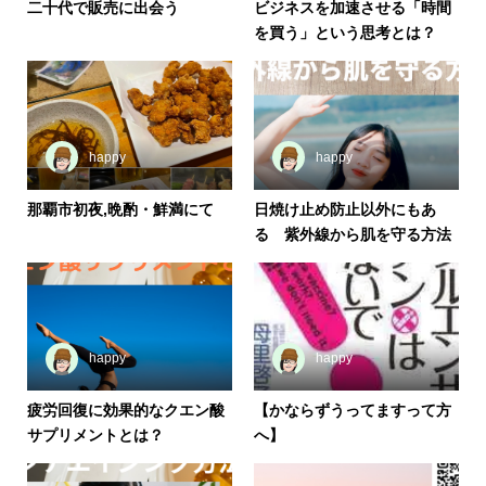
二十代で販売に出会う
ビジネスを加速させる「時間
を買う」という思考とは？
happy
happy
那覇市初夜,晩酌・鮮満にて
日焼け止め防止以外にもあ
る 紫外線から肌を守る方法
happy
happy
疲労回復に効果的なクエン酸
【かならずうってますって方
サプリメントとは？
へ】