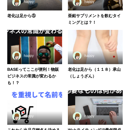
happy
happy
老化は足から⑤
亜鉛サプリメントを飲むタイ
ミングとは？！
happy
happy
BASEってここが便利！物販
老化は足から（１１８）承山
ビジネスの常識が変わるか
（しょうざん）
も！？
happy
happy