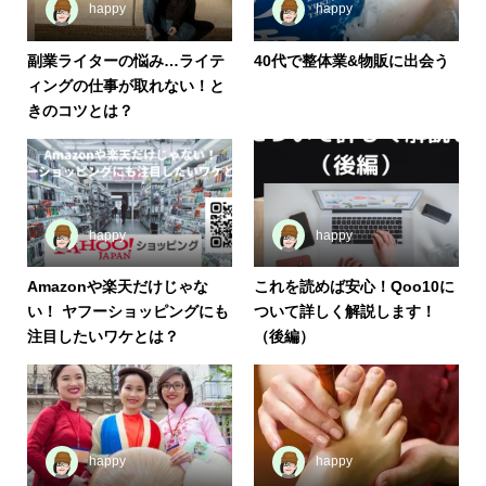
happy
happy
副業ライターの悩み…ライテ
40代で整体業&物販に出会う
ィングの仕事が取れない！と
きのコツとは？
happy
happy
Amazonや楽天だけじゃな
これを読めば安心！Qoo10に
い！ ヤフーショッピングにも
ついて詳しく解説します！
注目したいワケとは？
（後編）
happy
happy