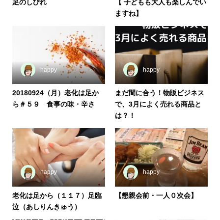
足のしびれ
【 子どもも大人も楽しんでい
ますね】
happy
happy
20180924（月）老化は足か
まだ間に合う！物販ビジネス
ら＃５９ 食事の味・辛さ
で、3月によく売れる商品と
は？！
happy
happy
老化は足から（１１７）足臨
【懇親会前・一人０次会】
泣（あしりんきゅう）