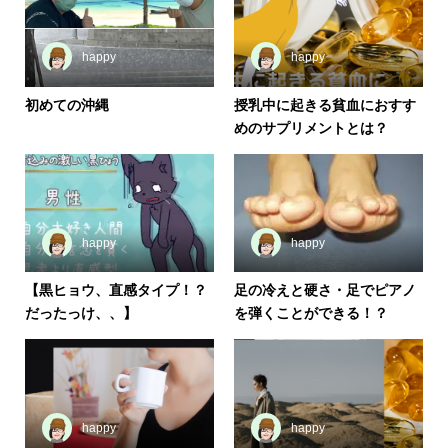
happy
happy
初めての沖縄
授乳中に起きる貧血におすす
めのサプリメントとは？
happy
happy
【黒ヒョウ、直感タイプ！？
足の冷えと硬さ・足でピアノ
だったっけ、、】
を弾くことができる！？
happy
happy