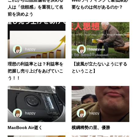
これから出品店舗名を決める
Webライティングで最低限必
人は「信頼感」を重視して名
要なものは何があるのか？
前を決めよう
happy
happy
理想の利益率とは？利益率を
【波風が立たないようにする
把握し売り上げをあげていこ
ということ】
う！！
happy
happy
MacBook Air逝く
横綱稀勢の里、優勝