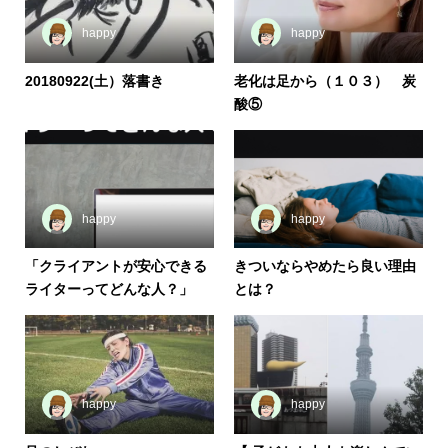
happy
happy
20180922(土）落書き
老化は足から（１０３） 炭
酸⑤
happy
happy
「クライアントが安心できる
きついならやめたら良い理由
ライターってどんな人？」
とは？
happy
happy