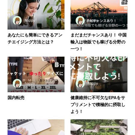
happy
happy
あなたにも簡単にできるアン
まだまだチャンスあり！ 中国
チエイジング方法とは？
輸入は物販でも稼げる分野の
一つ！
happy
happy
国内転売
健康維持に不可欠なEPAをサ
プリメントで積極的に摂取し
よう！