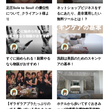
足圧Sole to Soul! の優位性
ネットショップビジネスをす
について_クライアント様よ
るにあたり、是非運用したい
り
無料ツールとは！？
happy
happy
すぐに始められる！副業やる
洗顔は美肌のためのスキンケ
なら物販がおすすめ！
アの基本！
happy
happy
【ギラギラアブラたっぷりの
ホテルから歩いてすぐおきみ