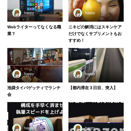
happy
happy
Webライターってなくなる職
ニキビの解消にはスキンケア
業？
だけでなくサプリメントもお
すすめ！
happy
happy
池袋タイパゲッティでランチ
【都内滞在３日目、突入】
会
happy
happy