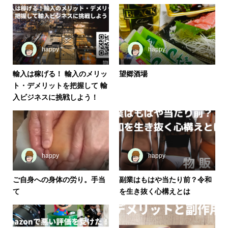
happy
happy
輸入は稼げる！ 輸入のメリッ
望郷酒場
ト・デメリットを把握して 輸
入ビジネスに挑戦しよう！
happy
happy
ご自身への身体の労り。手当
副業はもはや当たり前？令和
て
を生き抜く心構えとは