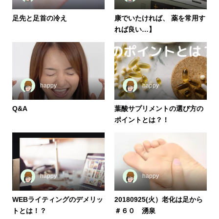
足先と足首の冷え
康でいたければ、 薬を常用す
れば良い…】
happy
happy
Q&A
葉酸サプリメントの選び方の
ポイントとは？！
happy
happy
WEBライティングのデメリッ
20180925(火）老化は足から
トとは！？
＃６０ 湧泉