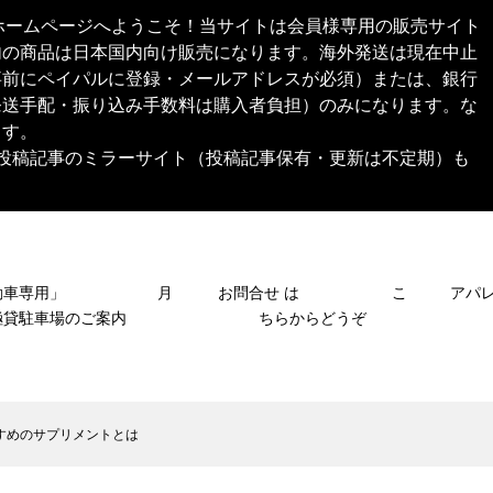
本舗®︎）公式ホームページへようこそ！当サイトは会員様専用の販売サイト
内の商品は日本国内向け販売になります。海外発送は現在中止
事前にペイパルに登録・メールアドレスが必須）または、銀行
発送手配・振り込み手数料は購入者負担）のみになります。な
ます。
SNS投稿記事のミラーサイト（投稿記事保有・更新は不定期）も
自動車専用」 月
お問合せ は こ
アパ
極貸駐車場のご案内
ちらからどうぞ
すめのサプリメントとは