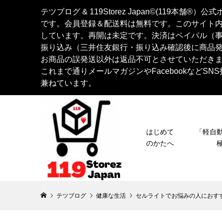
テツブログ & 119Storez Japan©︎(119
です。会員登録＆配送料は無料です。このサイト
しています。再開は未定です。決済はペイパル（
振り込み（三井住友銀行・振り込み確認後に商品
お商品の誤発送以外は返品不可とさせていただき
これまで通りメールマガジンやFacebookなど
兼ねています。
はじめて
「軽
のかたへ
テツブログ
健康な生活
セルライトでお悩みの人におす