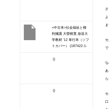
さ
よ
ま
<中古本>社会福祉と権
利擁護 大曽根寛 放送大
セ
学教材 ’12 単行本（ソフ
トカバー） (187422-1-
で
1211)
()
な
あ
ら
()
セ
口