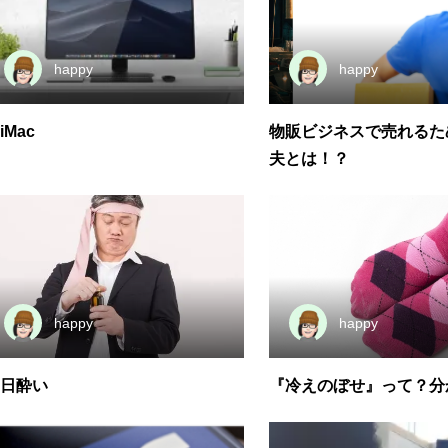
happy
happy
iMac
物販ビジネスで売れるた
夫とは！？
happy
happy
日酔い
『冷えのぼせ』って？分