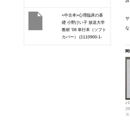
み
<中古本>心理臨床の基
サ
礎 小野けい子 放送大学
な
教材 ’08 単行本（ソフト
カバー） (1110900-1-
0811)
関
パ
2
ス