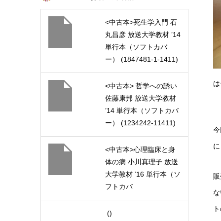
<中古本>死生学入門 石
丸昌彦 放送大学教材 ’14
単行本（ソフトカバ
ー） (1847481-1-1411)
は
<中古本> 哲学への誘い
佐藤康邦 放送大学教材
’14 単行本（ソフトカバ
ー） (1234242-11411)
今
に
<中古本>心理臨床と身
体の病 小川真理子 放送
大学教材 ’16 単行本（ソ
販
フトカバ
な
ー） (1528110-1-1611)
ト
()