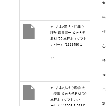
会
年
<中古本>司法・犯罪心
仕
理学 廣井亮一 放送大学
教材 ’20 単行本（ソフト
カバー） (1529480-1-
忘
2011)
()
持
今
<中古本>人格心理学 大
年
山泰宏 放送大学教材 ’09
単行本（ソフトカバ
家
ー） (1113003-1-0911)