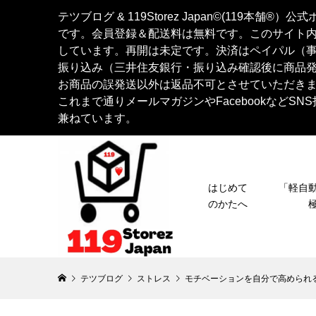
テツブログ & 119Storez Japan©︎(119
です。会員登録＆配送料は無料です。このサイト
しています。再開は未定です。決済はペイパル（
振り込み（三井住友銀行・振り込み確認後に商品
お商品の誤発送以外は返品不可とさせていただき
これまで通りメールマガジンやFacebookなど
兼ねています。
はじめて
「軽
のかたへ
テツブログ
ストレス
モチベーションを自分で高められ