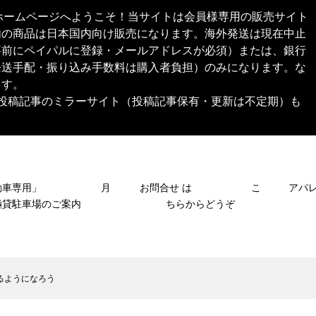
本舗®︎）公式ホームページへようこそ！当サイトは会員様専用の販売サイト
内の商品は日本国内向け販売になります。海外発送は現在中止
事前にペイパルに登録・メールアドレスが必須）または、銀行
発送手配・振り込み手数料は購入者負担）のみになります。な
ます。
SNS投稿記事のミラーサイト（投稿記事保有・更新は不定期）も
自動車専用」 月
お問合せ は こ
アパ
極貸駐車場のご案内
ちらからどうぞ
るようになろう