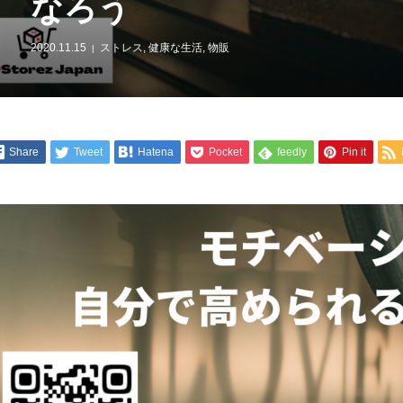
なろう
2020.11.15
ストレス
,
健康な生活
,
物販
Share
Tweet
Hatena
Pocket
feedly
Pin it