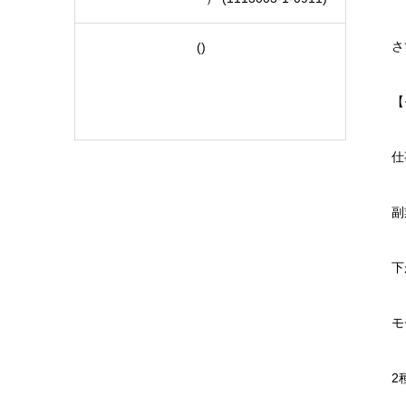
さ
()
【
仕
副
下
モ
2