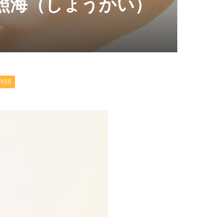
照海（しょうかい）
RSS