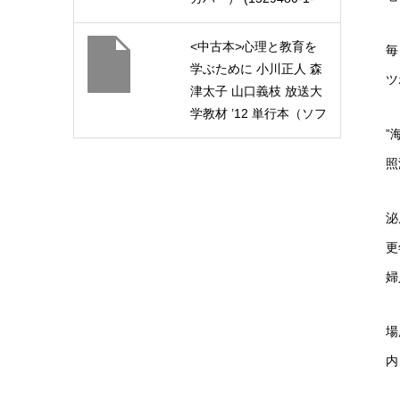
2011)
<中古本>心理と教育を
毎
学ぶために 小川正人 森
ツ
津太子 山口義枝 放送大
学教材 ’12 単行本（ソフ
”
トカバー） (1118021-1-
1211)
照
泌
更
婦
場
内