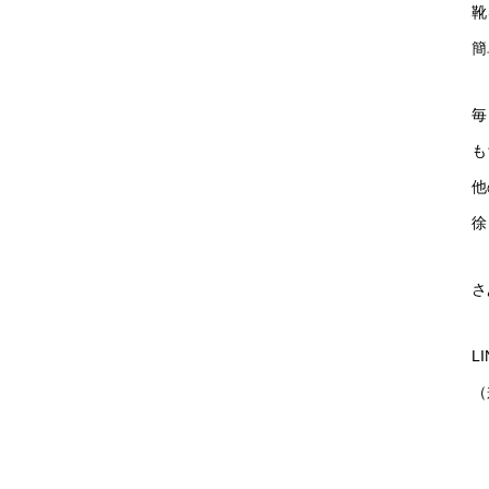
靴
簡
毎
も
他
徐
さ
L