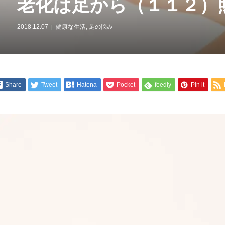
老化は足から（１１２）
2018.12.07
健康な生活
,
足の悩み
Share
Tweet
Hatena
Pocket
feedly
Pin it