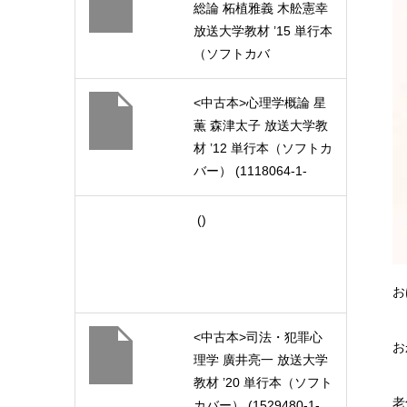
総論 柘植雅義 木舩憲幸
放送大学教材 ’15 単行本
（ソフトカバ
ー） (1529030-1-1511)
<中古本>心理学概論 星
薫 森津太子 放送大学教
材 ’12 単行本（ソフトカ
バー） (1118064-1-
1211)
()
お
<中古本>司法・犯罪心
お
理学 廣井亮一 放送大学
教材 ’20 単行本（ソフト
老
カバー） (1529480-1-