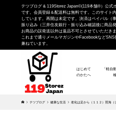
テツブログ & 119Storez Japan©︎(119
です。会員登録＆配送料は無料です。このサイト
しています。再開は未定です。決済はペイパル（
振り込み（三井住友銀行・振り込み確認後に商品
お商品の誤発送以外は返品不可とさせていただき
これまで通りメールマガジンやFacebookなど
兼ねています。
はじめて
「軽
のかたへ
テツブログ
健康な生活
老化は足から（１１２）照海（