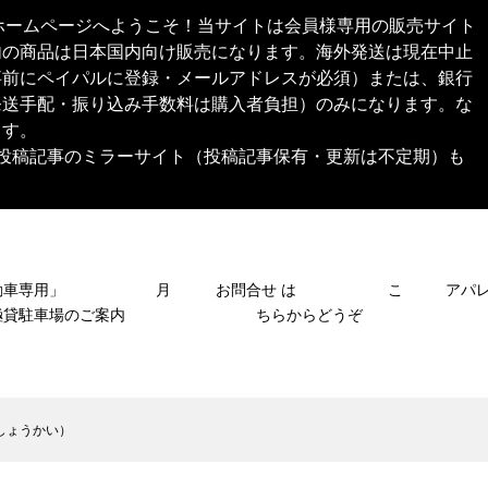
本舗®︎）公式ホームページへようこそ！当サイトは会員様専用の販売サイト
内の商品は日本国内向け販売になります。海外発送は現在中止
事前にペイパルに登録・メールアドレスが必須）または、銀行
発送手配・振り込み手数料は購入者負担）のみになります。な
ます。
SNS投稿記事のミラーサイト（投稿記事保有・更新は不定期）も
自動車専用」 月
お問合せ は こ
アパ
極貸駐車場のご案内
ちらからどうぞ
しょうかい）