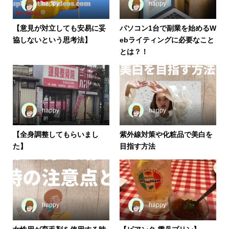
happy
happy
【意見が対立しても安易に妥
パソコン1台で副業を始めるW
協しないという思考法】
ebライティングに必要なこと
とは？！
happy
happy
【全身調整してもらいまし
紫外線対策や化粧品で美白を
た】
目指す方法
happy
happy