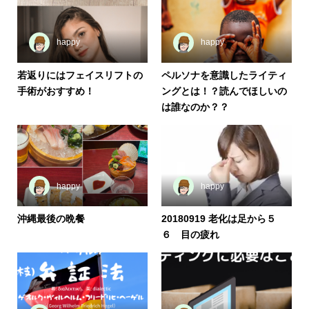
happy
happy
若返りにはフェイスリフトの
ペルソナを意識したライティ
手術がおすすめ！
ングとは！？読んでほしいの
は誰なのか？？
happy
happy
沖縄最後の晩餐
20180919 老化は足から５
６ 目の疲れ