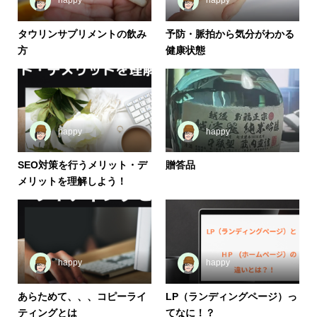
happy
happy
タウリンサプリメントの飲み
予防・脈拍から気分がわかる
方
健康状態
happy
happy
SEO対策を行うメリット・デ
贈答品
メリットを理解しよう！
happy
happy
あらためて、、、コピーライ
LP（ランディングページ）っ
ティングとは
てなに！？