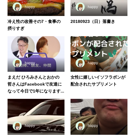
happy
happy
冷え性の改善その7・食事の
20180923（日）落書き
摂りすぎ
happy
happy
まえだ ひろみさんとおかの
女性に嬉しいイソフラボンが
哲さんはFacebookで友達に
配合されたサプリメント
なって今日で1年になります...
happy
happy