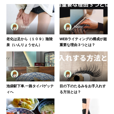
happy
happy
老化は足から（１０９）陰陵
WEBライティングの構成が超
泉（いんりょうせん）
重要な理由３つとは？
happy
happy
池袋駅下車.一路タイパゲッテ
目の下のたるみをお手入れす
ィへ
る方法とは？