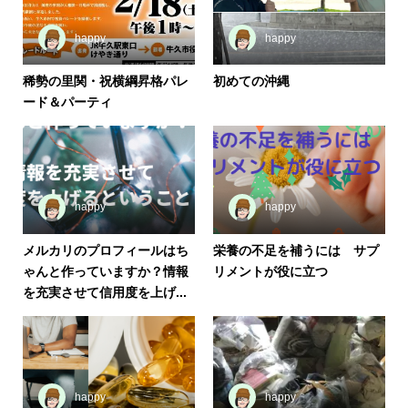
happy
happy
稀勢の里関・祝横綱昇格パレ
初めての沖縄
ード＆パーティ
happy
happy
メルカリのプロフィールはち
栄養の不足を補うには サプ
ゃんと作っていますか？情報
リメントが役に立つ
を充実させて信用度を上げ...
happy
happy