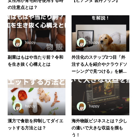
女性用が育毛剤を使用する時
【ピアンタ 雲丹プリン】
の注意点とは？
happy
happy
副業はもはや当たり前？令和
外注化のステップ2つ目「外
を生き抜く心構えとは
注する人を紹介やクラウドソ
ーシングで見つける」を解...
happy
happy
漢方で食欲を抑制してダイエ
海外物販ビジネスとは？少し
ットする方法とは？
の違いで大きな収益を掴も
う！