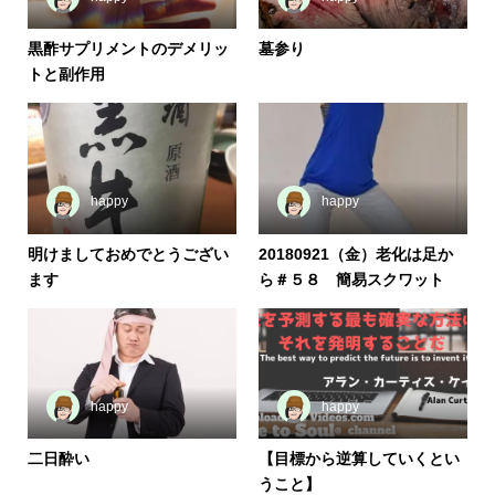
黒酢サプリメントのデメリッ
墓参り
トと副作用
happy
happy
明けましておめでとうござい
20180921（金）老化は足か
ます
ら＃５８ 簡易スクワット
happy
happy
二日酔い
【目標から逆算していくとい
うこと】