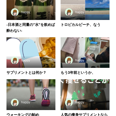
happy
happy
-日本酒と同量の”水”を飲めば
トロピカルビーチ、なう
酔わない-
happy
happy
サプリメントとは何か？
もう3年前というか、
happy
happy
ウォーキングの勧め
人気の痩身サプリメントなら