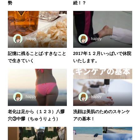
勢
続！？
happy
happy
記憶に残ることば-すきなこと
2017年１２月いっぱいで休院
で生きていく
いたします。
happy
happy
老化は足から（１２３）八髎
洗顔は美肌のためのスキンケ
穴③中髎（ちゅうりょう）
アの基本！