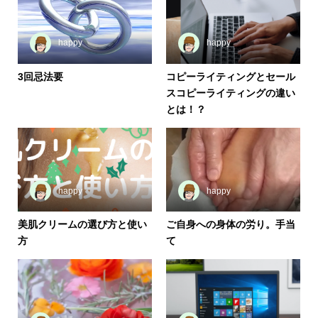
happy
happy
3回忌法要
コピーライティングとセール
スコピーライティングの違い
とは！？
happy
happy
美肌クリームの選び方と使い
ご自身への身体の労り。手当
方
て