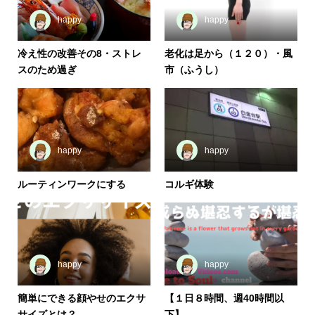
happy
happy
冷え性の改善その8・ストレ
老化は足から（１２０）・風
スのため過ぎ
市（ふうし）
happy
happy
ルーティンワークにする
コルギ体験
happy
happy
簡単にできる顔やせのエクサ
【１日８時間、週40時間以
サイズとは？
下】