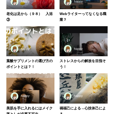
happy
happy
老化は足から（９８） 入浴
Webライターってなくなる職
③
業？
happy
happy
葉酸サプリメントの選び方の
ストレスからの解放を目指そ
ポイントとは？！
う！
happy
happy
美肌を手に入れるにはメイク
禍福己による→心技体己によ