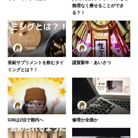
無理なく痩せることができ
る？！
happy
happy
亜鉛サプリメントを飲むタイ
謹賀新年・あいさつ
ミングとは？！
happy
happy
GWは2泊で都内へ
修理か全損か