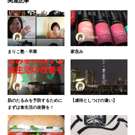
関連記事
happy
happy
まりこ塾・卒業
家呑み
happy
happy
肌のたるみを予防するために
【虐待としつけの違い】
まずは食生活の改善を！