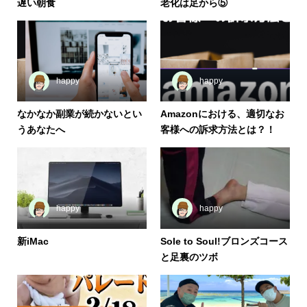
遅い朝食
老化は足から⑤
happy
happy
なかなか副業が続かないとい
Amazonにおける、適切なお
うあなたへ
客様への訴求方法とは？！
happy
happy
新iMac
Sole to Soul!ブロンズコース
と足裏のツボ