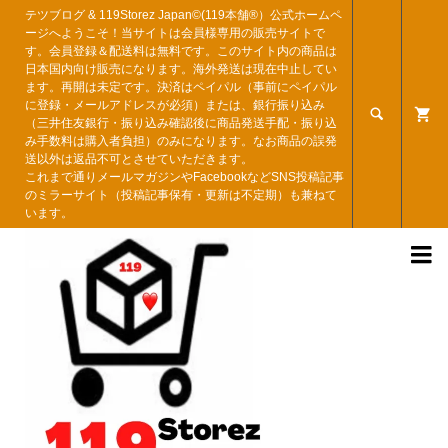
テツブログ & 119Storez Japan©︎(119本舗®︎）公式ホームペ
ージへようこそ！当サイトは会員様専用の販売サイトで
す。会員登録＆配送料は無料です。このサイト内の商品は
日本国内向け販売になります。海外発送は現在中止してい
ます。再開は未定です。決済はペイパル（事前にペイパル
に登録・メールアドレスが必須）または、銀行振り込み

（三井住友銀行・振り込み確認後に商品発送手配・振り込
み手数料は購入者負担）のみになります。なお商品の誤発
送以外は返品不可とさせていただきます。
これまで通りメールマガジンやFacebookなどSNS投稿記事
のミラーサイト（投稿記事保有・更新は不定期）も兼ねて
います。
