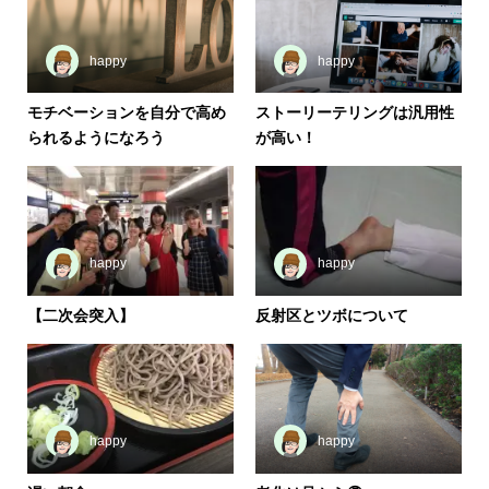
happy
happy
モチベーションを自分で高め
ストーリーテリングは汎用性
られるようになろう
が高い！
happy
happy
【二次会突入】
反射区とツボについて
happy
happy