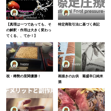
happy
happy
【真理は一つであっても、そ
特定商取引法に基づく表記
の解釈・作用は大きく変わっ
てくる、、てか！】
happy
happy
祝・稀勢の里関優勝！
画描きのお供 菊盛辛口純米
酒
happy
happy