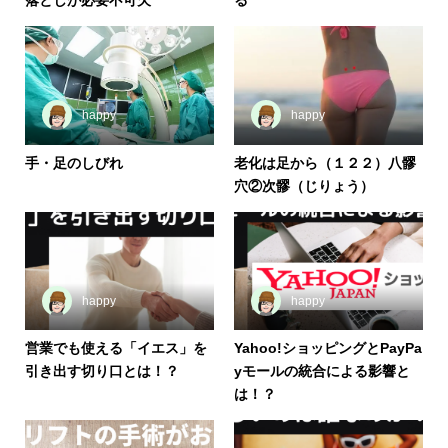
落としが必要不可欠
る
happy
happy
手・足のしびれ
老化は足から（１２２）八髎
穴②次髎（じりょう）
happy
happy
営業でも使える「イエス」を
Yahoo!ショッピングとPayPa
引き出す切り口とは！？
yモールの統合による影響と
は！？