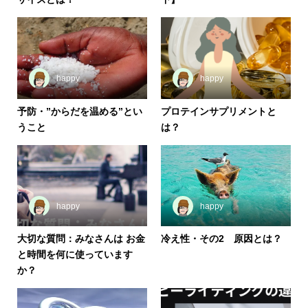
happy
happy
予防・”からだを温める”とい
プロテインサプリメントと
うこと
は？
happy
happy
大切な質問：みなさんは お金
冷え性・その2 原因とは？
と時間を何に使っています
か？