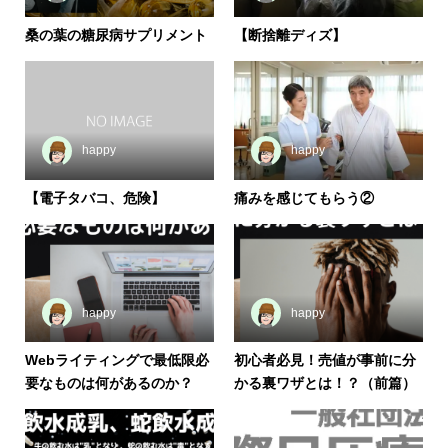
桑の葉の糖尿病サプリメント
【断捨離ディズ】
happy
happy
【電子タバコ、危険】
痛みを感じてもらう②
happy
happy
Webライティングで最低限必
初心者必見！売値が事前に分
要なものは何があるのか？
かる裏ワザとは！？（前篇）