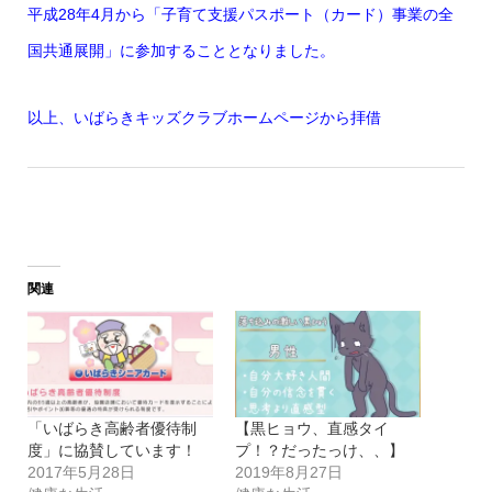
平成
28
年
4
月から「子育て支援パスポート（カード）事業の全
国共通展開」に参加することとなりました。
以上、
いばらきキッズクラブホームページ
から拝借
関連
「いばらき高齢者優待制
【黒ヒョウ、直感タイ
度」に協賛しています！
プ！？だったっけ、、】
2017年5月28日
2019年8月27日