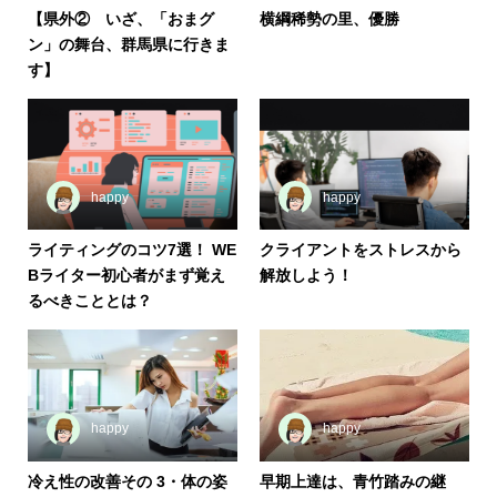
【県外② いざ、「おまグ
横綱稀勢の里、優勝
ン」の舞台、群馬県に行きま
す】
happy
happy
ライティングのコツ7選！ WE
クライアントをストレスから
Bライター初心者がまず覚え
解放しよう！
るべきこととは？
happy
happy
冷え性の改善その 3・体の姿
早期上達は、青竹踏みの継