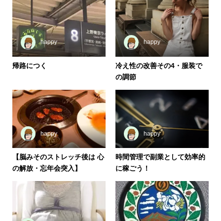
happy
happy
帰路につく
冷え性の改善その4・服装で
の調節
happy
happy
【脳みそのストレッチ後は 心
時間管理で副業として効率的
の解放・忘年会突入】
に稼ごう！