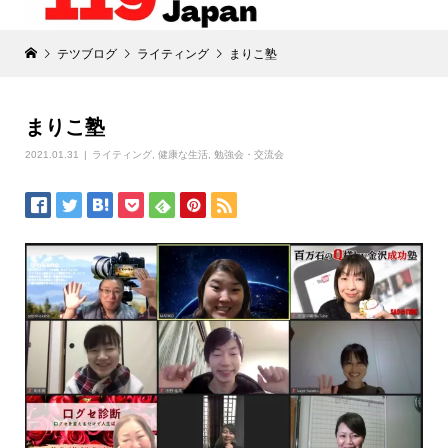
テツブログ
ライティング
まりこ塾
まりこ塾
2021.01.31
ライティング
,
健康な生活
,
勉強会・交流会