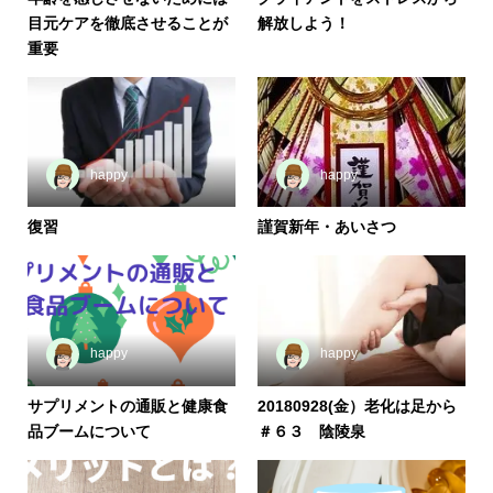
目元ケアを徹底させることが
解放しよう！
重要
happy
happy
復習
謹賀新年・あいさつ
happy
happy
サプリメントの通販と健康食
20180928(金）老化は足から
品ブームについて
＃６３ 陰陵泉