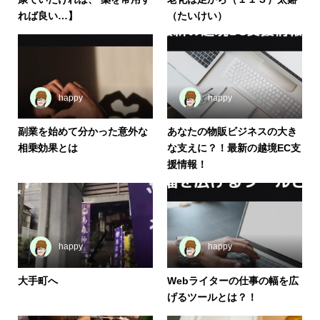
れば良い…】
（たいけい）
happy
happy
副業を始めて分かった意外な
あなたの物販ビジネスの大き
相乗効果とは
な支えに？！最新の越境EC支
援情報！
happy
happy
大手町へ
Webライターの仕事の幅を広
げるツールとは？！