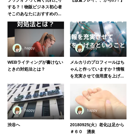
する？！物販ビジネス初心者
そこのあなたにおすすめの...
happy
happy
WEBライティングが書けない
メルカリのプロフィールはち
ときの対処法とは？
ゃんと作っていますか？情報
を充実させて信用度を上げ...
happy
happy
渋谷へ
20180925(火）老化は足から
＃６０ 湧泉