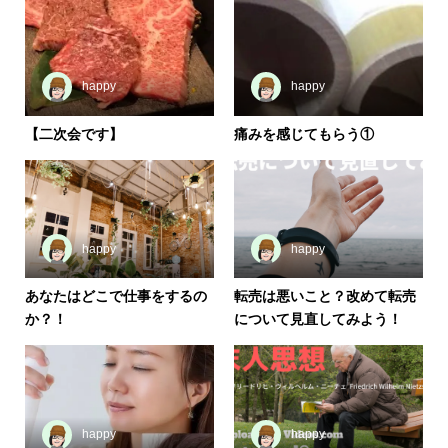
happy
happy
【二次会です】
痛みを感じてもらう①
happy
happy
あなたはどこで仕事をするの
転売は悪いこと？改めて転売
か？！
について見直してみよう！
happy
happy