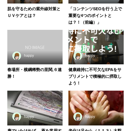
肌を守るための紫外線対策と
「コンテンツSEOを行う上で
ＵＶケアとは？
重要な4つのポイントと
は？！（前編）」
happy
happy
春場所・横綱稀勢の里関,６連
健康維持に不可欠なEPAをサ
勝！
プリメントで積極的に摂取し
よう！
happy
happy
康でいたければ、 薬を常用す
老化は足から（１１３）太谿