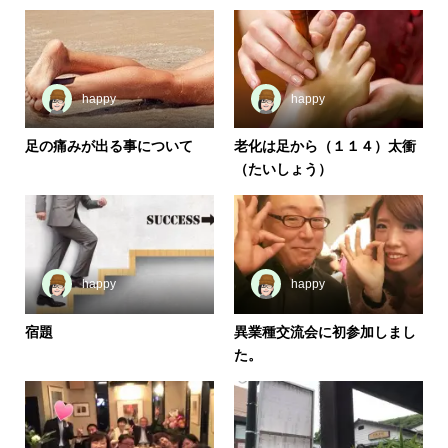
happy
happy
足の痛みが出る事について
老化は足から（１１４）太衝
（たいしょう）
happy
happy
宿題
異業種交流会に初参加しまし
た。