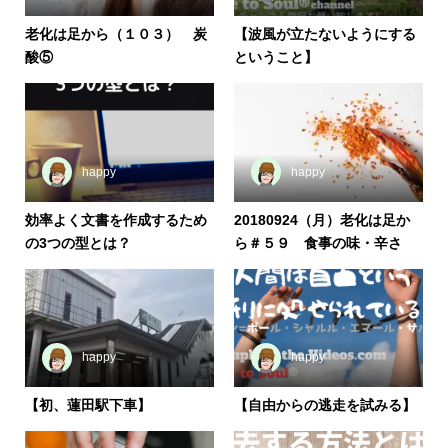
老化は足から（１０３） 炭
【波風が立たないようにする
酸⑤
ということ】
happy
happy
効率よく文書を作成するため
20180924（月）老化は足か
の3つの型とは？
ら＃５９ 食事の味・辛さ
happy
happy
【初、蓮田駅下車】
【自由からの逃走を試みる】