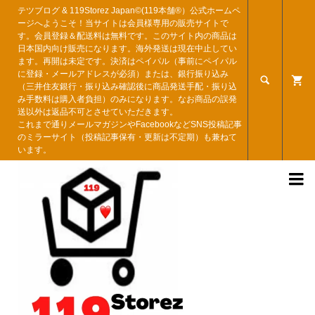
テツブログ & 119Storez Japan©︎(119本舗®︎）公式ホームペ
ージへようこそ！当サイトは会員様専用の販売サイトで
す。会員登録＆配送料は無料です。このサイト内の商品は
日本国内向け販売になります。海外発送は現在中止してい
ます。再開は未定です。決済はペイパル（事前にペイパル
に登録・メールアドレスが必須）または、銀行振り込み

（三井住友銀行・振り込み確認後に商品発送手配・振り込
み手数料は購入者負担）のみになります。なお商品の誤発
送以外は返品不可とさせていただきます。
これまで通りメールマガジンやFacebookなどSNS投稿記事
のミラーサイト（投稿記事保有・更新は不定期）も兼ねて
います。
