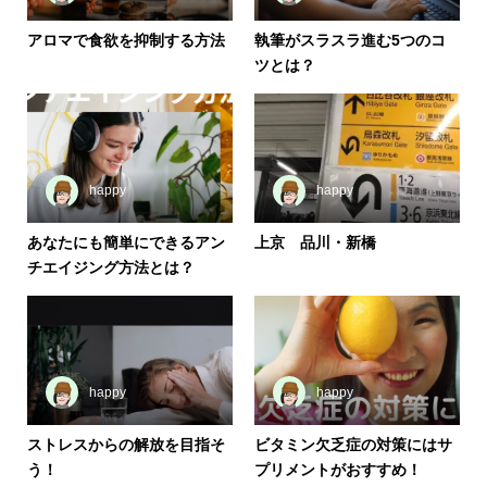
アロマで食欲を抑制する方法
執筆がスラスラ進む5つのコ
ツとは？
happy
happy
あなたにも簡単にできるアン
上京 品川・新橋
チエイジング方法とは？
happy
happy
ストレスからの解放を目指そ
ビタミン欠乏症の対策にはサ
う！
プリメントがおすすめ！