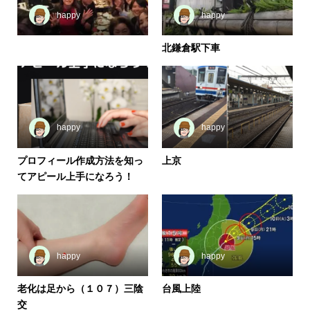
happy
happy
北鎌倉駅下車
happy
happy
プロフィール作成方法を知っ
上京
てアピール上手になろう！
happy
happy
老化は足から（１０７）三陰
台風上陸
交