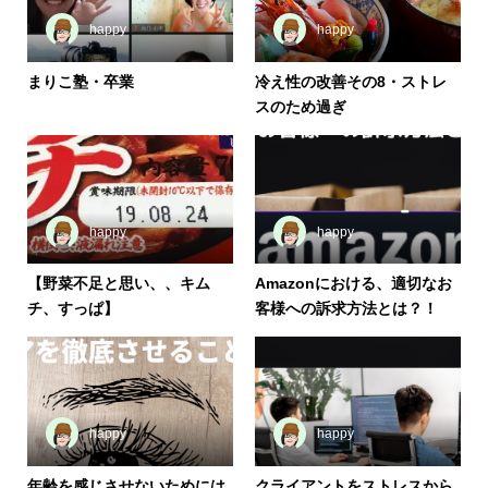
happy
happy
まりこ塾・卒業
冷え性の改善その8・ストレ
スのため過ぎ
happy
happy
【野菜不足と思い、、キム
Amazonにおける、適切なお
チ、すっぱ】
客様への訴求方法とは？！
happy
happy
年齢を感じさせないためには
クライアントをストレスから