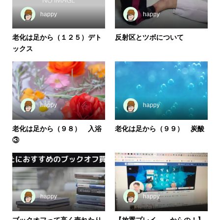
happy
happy
老化は足から（１２５）デト
反射区とツボについて
ックス
happy
happy
老化は足から（９８） 入浴
老化は足から（９９） 炭酸
③
happy
happy
ブックオフって高く売れたり
【放置プレイ、、からの！】