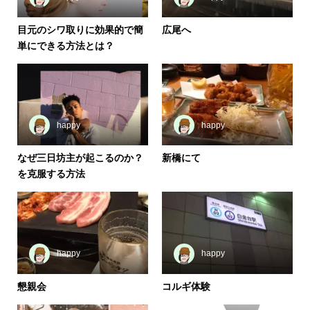
目元のシワ取りに効果的で簡
広尾へ
単にできる方法とは？
happy
happy
なぜ三日坊主が起こるのか？
新橋にて
を克服する方法
happy
happy
懇親会
コルギ体験