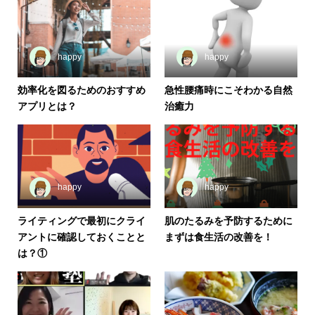
happy
happy
効率化を図るためのおすすめ
急性腰痛時にこそわかる自然
アプリとは？
治癒力
happy
happy
ライティングで最初にクライ
肌のたるみを予防するために
アントに確認しておくことと
まずは食生活の改善を！
は？①