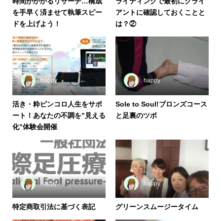
時間がかかるリサーチ…構成
ライティングで最初にクライ
を手早く済ませて執筆スピー
アントに確認しておくことと
ドを上げよう！
は？②
happy
happy
活き・粋ピンコロ人生をサポ
Sole to Soul!ブロンズコース
ート！あなたの不調を”見える
と足裏のツボ
化”体験会開催
happy
happy
特定商取引法に基づく表記
グリーンスムージータイム