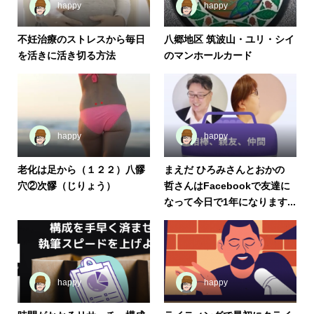
happy
happy
不妊治療のストレスから毎日
八郷地区 筑波山・ユリ・シイ
を活きに活き切る方法
のマンホールカード
happy
happy
老化は足から（１２２）八髎
まえだ ひろみさんとおかの
穴②次髎（じりょう）
哲さんはFacebookで友達に
なって今日で1年になります...
happy
happy