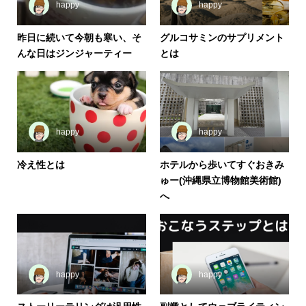
happy
happy
昨日に続いて今朝も寒い、そ
グルコサミンのサプリメント
んな日はジンジャーティー
とは
happy
happy
冷え性とは
ホテルから歩いてすぐおきみ
ゅー(沖縄県立博物館美術館)
へ
happy
happy