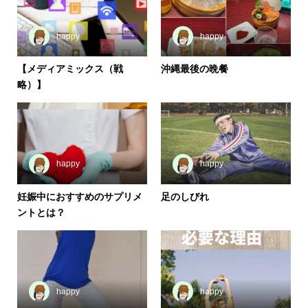
happy
happy
【メディアミックス（戦
沖縄最後の晩餐
略）】
happy
happy
妊娠中におすすめのサプリメ
足のしびれ
ントとは？
happy
happy