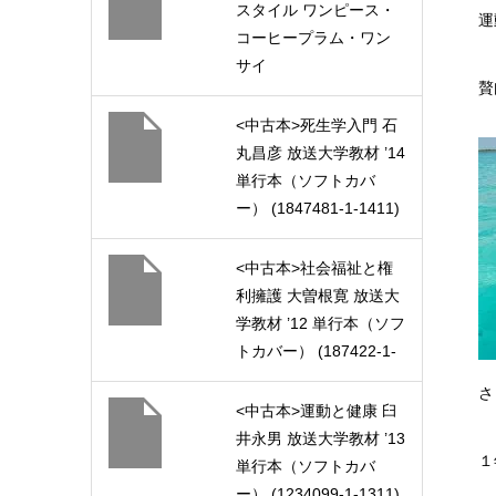
スタイル ワンピース・
運
コーヒープラム・ワン
サイ
贅
ズ (4589842454128)
<中古本>死生学入門 石
丸昌彦 放送大学教材 ’14
単行本（ソフトカバ
ー） (1847481-1-1411)
<中古本>社会福祉と権
利擁護 大曽根寛 放送大
学教材 ’12 単行本（ソフ
トカバー） (187422-1-
1211)
さ
<中古本>運動と健康 臼
井永男 放送大学教材 ’13
１
単行本（ソフトカバ
ー） (1234099-1-1311)