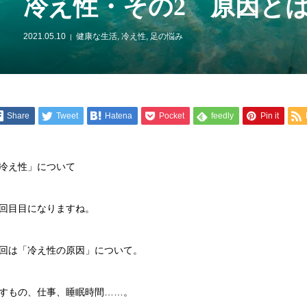
冷え性・その2 原因と
2021.05.10
健康な生活
,
冷え性
,
足の悩み
Share
Tweet
Hatena
Pocket
feedly
Pin it
冷え性」について
回目目になりますね。
回は「冷え性の原因」について。
すもの、仕事、睡眠時間……。