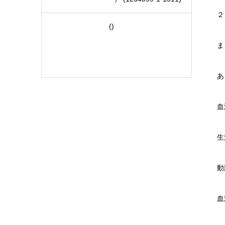
２
()
ま
あ
血
生
動
血