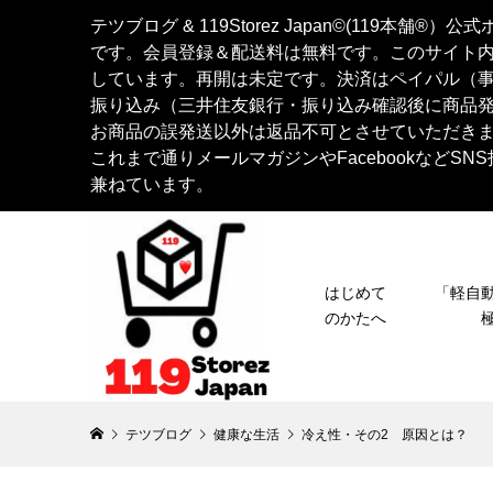
テツブログ & 119Storez Japan©︎(119
です。会員登録＆配送料は無料です。このサイト
しています。再開は未定です。決済はペイパル（
振り込み（三井住友銀行・振り込み確認後に商品
お商品の誤発送以外は返品不可とさせていただき
これまで通りメールマガジンやFacebookなど
兼ねています。
はじめて
「軽
のかたへ
テツブログ
健康な生活
冷え性・その2 原因とは？