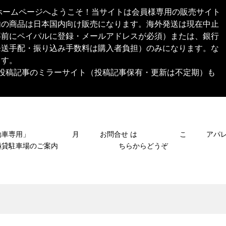
本舗®︎）公式ホームページへようこそ！当サイトは会員様専用の販売サイト
内の商品は日本国内向け販売になります。海外発送は現在中止
事前にペイパルに登録・メールアドレスが必須）または、銀行
発送手配・振り込み手数料は購入者負担）のみになります。な
ます。
SNS投稿記事のミラーサイト（投稿記事保有・更新は不定期）も
自動車専用」 月
お問合せ は こ
アパ
極貸駐車場のご案内
ちらからどうぞ