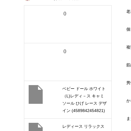
老
()
個
複
()
筋
男
ベビー ドール ホワイト
（L)レディ－ス キャミ
か
ソール ひげ レース デザ
イン (4589842454821)
ま
レディース リラックス