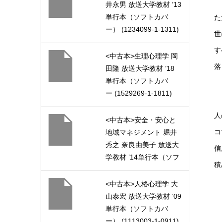
井永男 放送大学教材 ’13
単行本（ソフトカバ
た
ー） (1234099-1-1311)
世
す
<中古本>生理心理学 岡
落
田隆 放送大学教材 ’18
単行本（ソフトカバ
ー (1529269-1-1811)
人
<中古本>安全・安心と
コ
地域マネジメント 堀井
秀之 奈良由美子 放送大
信
学教材 ’14単行本（ソフ
積
トカバー） (1847457-1-
1411)
<中古本>人格心理学 大
山泰宏 放送大学教材 ’09
単行本（ソフトカバ
ー） (1113003-1-0911)