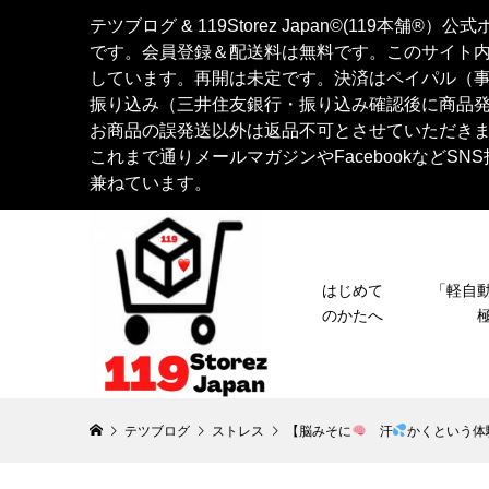
テツブログ & 119Storez Japan©︎(119
です。会員登録＆配送料は無料です。このサイト
しています。再開は未定です。決済はペイパル（
振り込み（三井住友銀行・振り込み確認後に商品
お商品の誤発送以外は返品不可とさせていただき
これまで通りメールマガジンやFacebookなど
兼ねています。
はじめて
「軽
のかたへ
テツブログ
ストレス
【脳みそに
汗
かくという体