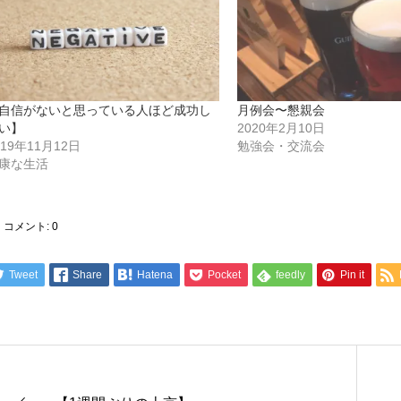
自信がないと思っている人ほど成功し
月例会〜懇親会
い】
2020年2月10日
019年11月12日
勉強会・交流会
康な生活
コメント:
0
Tweet
Share
Hatena
Pocket
feedly
Pin it