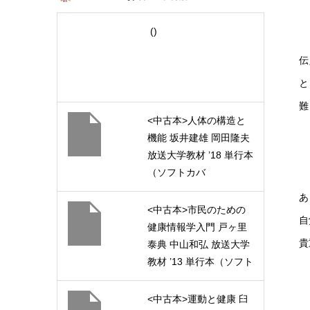
()
伝
と
難
<中古本>人体の構造と
機能 坂井建雄 岡田隆夫
放送大学教材 ’18 単行本
（ソフトカバ
ー） (1710109-1-1811)
あ
<中古本>市民のための
自
健康情報学入門 戸ヶ里
貴
泰典 中山和弘 放送大学
教材 ’13 単行本（ソフト
カバー (1234102-1-
1311)
<中古本>運動と健康 臼