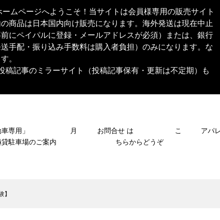
本舗®︎）公式ホームページへようこそ！当サイトは会員様専用の販売サイト
内の商品は日本国内向け販売になります。海外発送は現在中止
事前にペイパルに登録・メールアドレスが必須）または、銀行
発送手配・振り込み手数料は購入者負担）のみになります。な
ます。
SNS投稿記事のミラーサイト（投稿記事保有・更新は不定期）も
自動車専用」 月
お問合せ は こ
アパ
極貸駐車場のご案内
ちらからどうぞ
験】