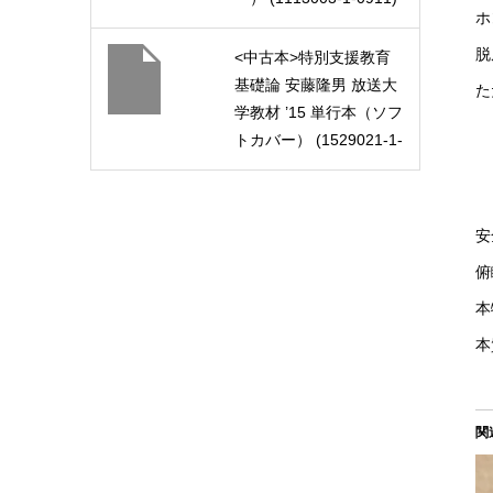
ホ
脱
<中古本>特別支援教育
基礎論 安藤隆男 放送大
た
学教材 ’15 単行本（ソフ
トカバー） (1529021-1-
1511)
安
俯
本
本
関