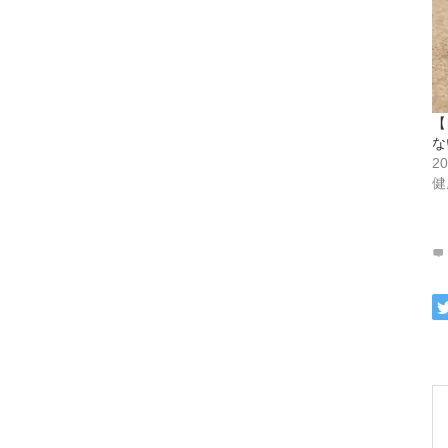
【
な
2
健