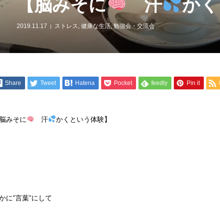
【脳みそに
汗
かく
2019.11.17
ストレス
,
健康な生活
,
勉強会・交流会
Share
Tweet
Hatena
Pocket
feedly
Pin it
脳みそに
汗
かくという体験】
かに”言葉”にして