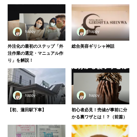
happy
happy
外注化の最初のステップ「外
総合美容ギリシャ神話
注作業の選定・マニュアル作
り」を解説！
happy
happy
【初、蓮田駅下車】
初心者必見！売値が事前に分
かる裏ワザとは！？（前篇）