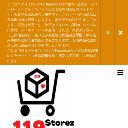
テツブログ & 119Storez Japan©︎(119本舗®︎）公式ホームペ
ージへようこそ！当サイトは会員様専用の販売サイトで
す。会員登録＆配送料は無料です。このサイト内の商品は
日本国内向け販売になります。海外発送は現在中止してい
ます。再開は未定です。決済はペイパル（事前にペイパル
に登録・メールアドレスが必須）または、銀行振り込み

（三井住友銀行・振り込み確認後に商品発送手配・振り込
み手数料は購入者負担）のみになります。なお商品の誤発
送以外は返品不可とさせていただきます。
これまで通りメールマガジンやFacebookなどSNS投稿記事
のミラーサイト（投稿記事保有・更新は不定期）も兼ねて
います。
