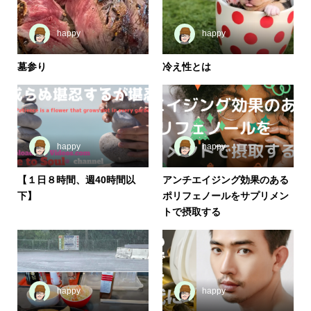
happy
happy
墓参り
冷え性とは
happy
happy
【１日８時間、週40時間以
アンチエイジング効果のある
下】
ポリフェノールをサプリメン
トで摂取する
happy
happy