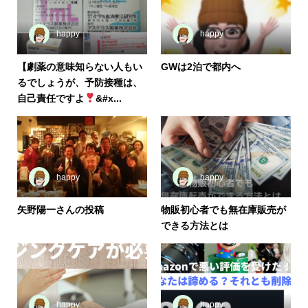
happy
happy
【劇薬の意味知らない人もい
GWは2泊で都内へ
るでしょうが、予防接種は、
自己責任ですよ
&#x...
happy
happy
矢野陽一さんの投稿
物販初心者でも無在庫販売が
できる方法とは
happy
happy