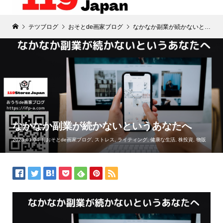
テツブログ
おそとde画家ブログ
なかなか副業が続かないというあなたへ
なかなか副業が続かないというあなたへ
2023.01.04
おそとde画家ブログ
,
ストレス
,
ライティング
,
健康な生活
,
株投資
,
物販