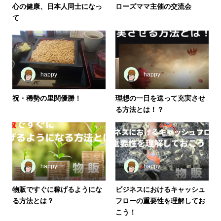
心の健康、日本人同士になっ
ローズママ主催の交流会
て
happy
happy
祝・稀勢の里関優勝！
理想の一日を送って充実させ
る方法とは！？
happy
happy
物販ですぐに稼げるようにな
ビジネスにおけるキャッシュ
る方法とは？
フローの重要性を理解してお
こう！