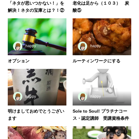
「ネタが思いつかない！」を
老化は足から（１０３） 炭
解決！ネタの宝庫とは？！②
酸⑤
happy
happy
オプション
ルーティンワークにする
happy
happy
明けましておめでとうござい
Sole to Soul! プラチナコー
ます
ス・認定講師 受講資格条件