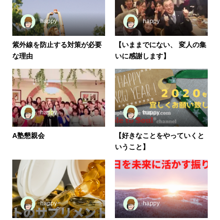
happy
happy
紫外線を防止する対策が必要
【いままでにない、 変人の集
な理由
いに感謝します】
happy
happy
A塾懇親会
【好きなことをやっていくと
いうこと】
happy
happy