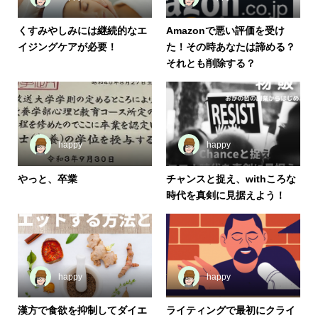
くすみやしみには継続的なエ
Amazonで悪い評価を受け
イジングケアが必要！
た！その時あなたは諦める？
それとも削除する？
happy
happy
やっと、卒業
チャンスと捉え、withころな
時代を真剣に見据えよう！
happy
happy
漢方で食欲を抑制してダイエ
ライティングで最初にクライ