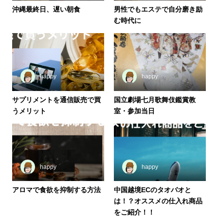
沖縄最終日、遅い朝食
男性でもエステで自分磨き励
む時代に
happy
happy
サプリメントを通信販売で買
国立劇場七月歌舞伎鑑賞教
うメリット
室・参加当日
happy
happy
アロマで食欲を抑制する方法
中国越境ECのタオバオと
は！？オススメの仕入れ商品
をご紹介！！