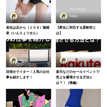
happy
happy
老化は足から（１０９）陰陵
【変化に対応する柔軟性と
泉（いんりょうせん）
は】
happy
happy
目指せライター！人気のお仕
楽天などのセールイベントで
事を紹介します！
売上を爆増させる方法と
は？！（後編）