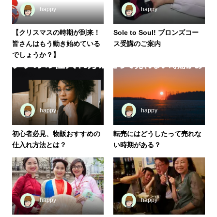
happy
happy
【クリスマスの時期が到来！
Sole to Soul! ブロンズコー
皆さんはもう動き始めている
ス受講のご案内
でしょうか？】
happy
happy
初心者必見、物販おすすめの
転売にはどうしたって売れな
仕入れ方法とは？
い時期がある？
happy
happy