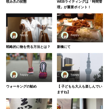
咬み爪の状態
WEBライティングは「時間管
理」が重要ポイント！
happy
happy
戦略的に物を売る方法とは？
新橋にて
happy
happy
ウォーキングの勧め
【 子どもも大人も楽しんでい
ますね】