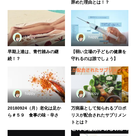
辞めた理由とは！？
happy
happy
早期上達は、青竹踏みの継
【弱い立場の子どもの健康を
続！？
守れるのは誰でしょう】
happy
happy
20180924（月）老化は足か
万病薬として知られるプロポ
ら＃５９ 食事の味・辛さ
リスが配合されたサプリメン
トとは？