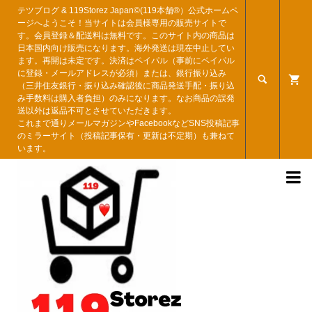
テツブログ & 119Storez Japan©︎(119本舗®︎）公式ホームペ
ージへようこそ！当サイトは会員様専用の販売サイトで
す。会員登録＆配送料は無料です。このサイト内の商品は
日本国内向け販売になります。海外発送は現在中止してい
ます。再開は未定です。決済はペイパル（事前にペイパル
に登録・メールアドレスが必須）または、銀行振り込み

（三井住友銀行・振り込み確認後に商品発送手配・振り込
み手数料は購入者負担）のみになります。なお商品の誤発
送以外は返品不可とさせていただきます。
これまで通りメールマガジンやFacebookなどSNS投稿記事
のミラーサイト（投稿記事保有・更新は不定期）も兼ねて
います。
