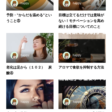
happy
happy
予防・”からだを温める”とい
目標は立てるだけでは意味が
うこと⑤
ない！モチベーションを高め
続ける目標についてのこと
happy
happy
老化は足から（１０２） 炭
アロマで食欲を抑制する方法
酸④
happy
happy