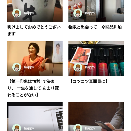
happy
happy
明けましておめでとうござい
物販と出会って 今回品川泊
ます
happy
happy
【第一印象は”6秒”で決ま
【コツコツ真面目に】
り、 一生を通して あまり変
わることがない】
happy
happy