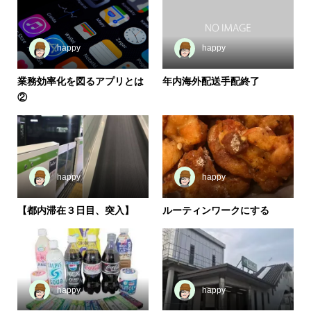
happy
happy
業務効率化を図るアプリとは
年内海外配送手配終了
②
happy
happy
【都内滞在３日目、突入】
ルーティンワークにする
happy
happy