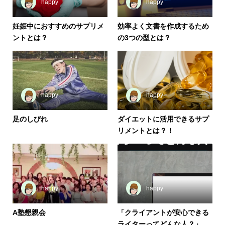
happy
happy
妊娠中におすすめのサプリメ
効率よく文書を作成するため
ントとは？
の3つの型とは？
happy
happy
足のしびれ
ダイエットに活用できるサプ
リメントとは？！
happy
happy
A塾懇親会
「クライアントが安心できる
ライターってどんな人？」