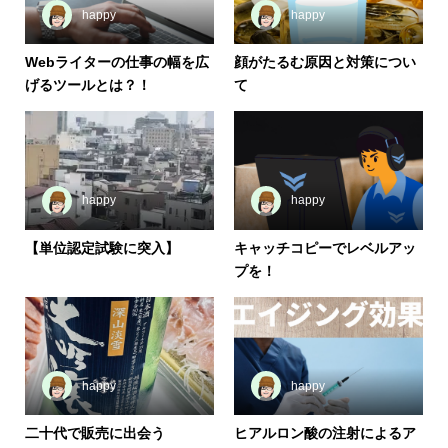
happy
happy
Webライターの仕事の幅を広
顔がたるむ原因と対策につい
げるツールとは？！
て
happy
happy
【単位認定試験に突入】
キャッチコピーでレベルアッ
プを！
happy
happy
二十代で販売に出会う
ヒアルロン酸の注射によるア