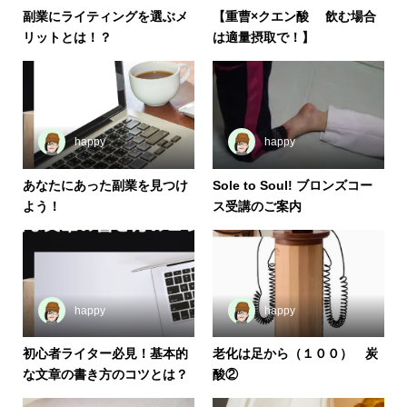
副業にライティングを選ぶメ
【重曹×クエン酸 飲む場合
リットとは！？
は適量摂取で！】
happy
happy
あなたにあった副業を見つけ
Sole to Soul! ブロンズコー
よう！
ス受講のご案内
happy
happy
初心者ライター必見！基本的
老化は足から（１００） 炭
な文章の書き方のコツとは？
酸②