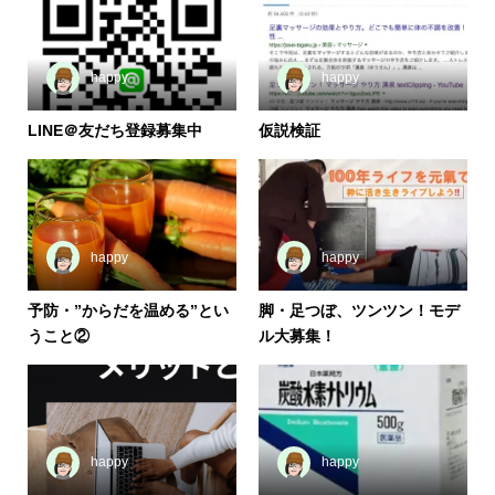
happy
happy
LINE＠友だち登録募集中
仮説検証
happy
happy
予防・”からだを温める”とい
脚・足つぼ、ツンツン！モデ
うこと②
ル大募集！
happy
happy