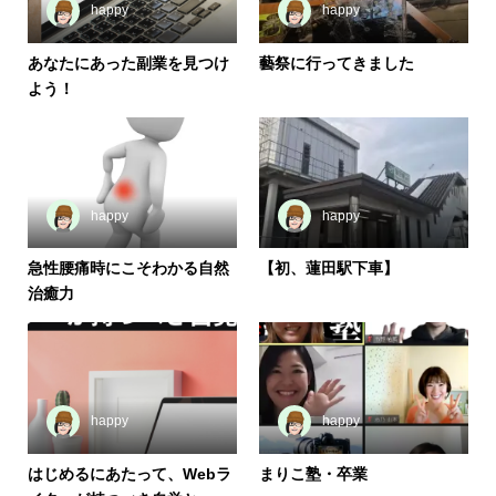
happy
happy
あなたにあった副業を見つけ
藝祭に行ってきました
よう！
happy
happy
急性腰痛時にこそわかる自然
【初、蓮田駅下車】
治癒力
happy
happy
はじめるにあたって、Webラ
まりこ塾・卒業