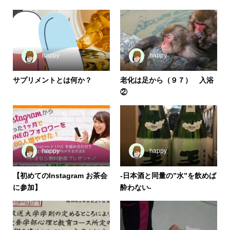
happy
happy
サプリメントとは何か？
老化は足から（９７） 入浴
②
happy
happy
【初めてのInstagram お茶会
-日本酒と同量の”水”を飲めば
に参加】
酔わない-