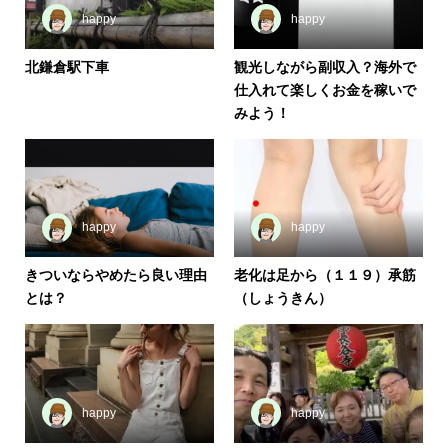
happy
happy
北鎌倉駅下車
観光しながら副収入？海外で
仕入れて楽しくお金を稼いで
みよう！
happy
happy
きついならやめたら良い理由
老化は足から（１１９）承筋
とは？
（しょうきん）
happy
happy