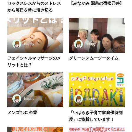
セックスレスからのストレス
【みなかみ 源泉の宿松乃井】
から毎日を粋に活き切る
happy
happy
フェイシャルマッサージのメ
グリーンスムージータイム
リットとは？
happy
happy
メンズT○C 卒業
「いばらき子育て家庭優待制
度」に協賛しています！