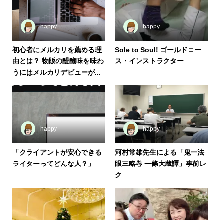
happy
happy
初心者にメルカリを薦める理
Sole to Soul! ゴールドコー
由とは？ 物販の醍醐味を味わ
ス・インストラクター
うにはメルカリデビューが...
happy
happy
「クライアントが安心できる
河村常雄先生による「鬼一法
ライターってどんな人？」
眼三略巻 一條大蔵譚」事前レ
ク