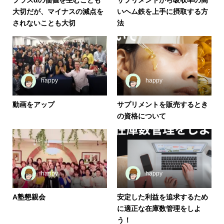
プラスαの価値を生むことも
サプリメントから吸収率の高
大切だが、マイナスの減点を
いヘム鉄を上手に摂取する方
されないことも大切
法
happy
happy
動画をアップ
サプリメントを販売するとき
の資格について
happy
happy
A塾懇親会
安定した利益を追求するため
に適正な在庫数管理をしよ
う！