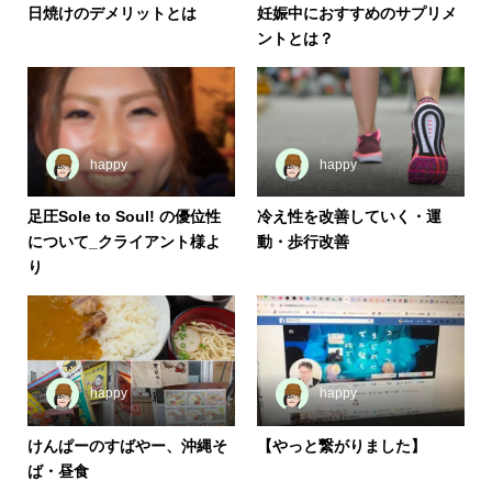
日焼けのデメリットとは
妊娠中におすすめのサプリメ
ントとは？
happy
happy
足圧Sole to Soul! の優位性
冷え性を改善していく・運
について_クライアント様よ
動・歩行改善
り
happy
happy
けんぱーのすばやー、沖縄そ
【やっと繋がりました】
ば・昼食