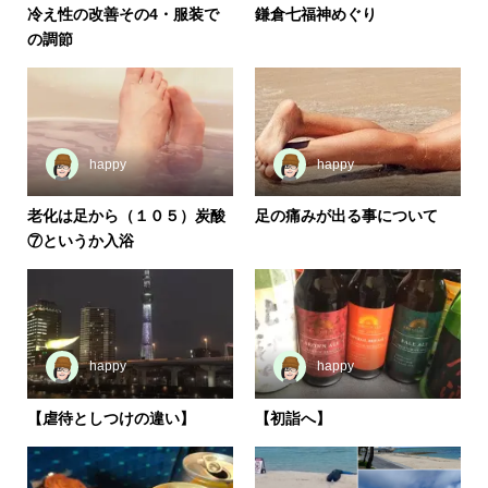
冷え性の改善その4・服装で
鎌倉七福神めぐり
の調節
happy
happy
老化は足から（１０５）炭酸
足の痛みが出る事について
⑦というか入浴
happy
happy
【虐待としつけの違い】
【初詣へ】