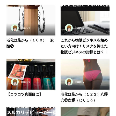
happy
happy
老化は足から（１００） 炭
これから物販ビジネスを始め
酸②
たい方向け！リスクを抑えた
物販ビジネスの指標とは？！
happy
happy
【コツコツ真面目に】
老化は足から（１２２）八髎
穴②次髎（じりょう）