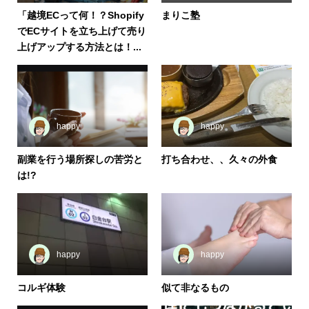
「越境ECって何！？Shopify
まりこ塾
でECサイトを立ち上げて売り
上げアップする方法とは！...
happy
happy
副業を行う場所探しの苦労と
打ち合わせ、、久々の外食
は!?
happy
happy
コルギ体験
似て非なるもの