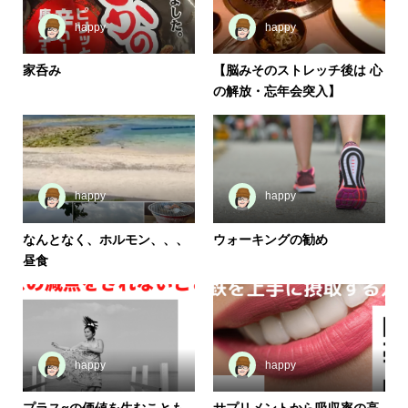
happy
happy
家呑み
【脳みそのストレッチ後は 心
の解放・忘年会突入】
happy
happy
なんとなく、ホルモン、、、
ウォーキングの勧め
昼食
happy
happy