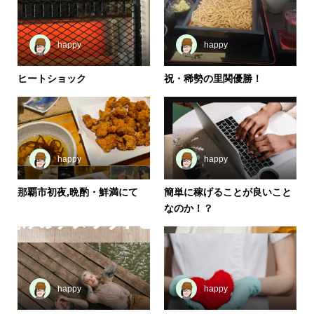
happy
happy
ヒートショック
祝・稀勢の里関優勝！
happy
happy
那覇市初夜,晩酌・鮮満にて
簡単に稼げることが良いこと
なのか！？
happy
happy