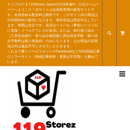
テツブログ & 119Storez Japan©︎(119本舗®︎）公式ホームペ
ージへようこそ！当サイトは会員様専用の販売サイトで
す。会員登録＆配送料は無料です。このサイト内の商品は
日本国内向け販売になります。海外発送は現在中止してい
ます。再開は未定です。決済はペイパル（事前にペイパル
に登録・メールアドレスが必須）または、銀行振り込み

（三井住友銀行・振り込み確認後に商品発送手配・振り込
み手数料は購入者負担）のみになります。なお商品の誤発
送以外は返品不可とさせていただきます。
これまで通りメールマガジンやFacebookなどSNS投稿記事
のミラーサイト（投稿記事保有・更新は不定期）も兼ねて
います。
