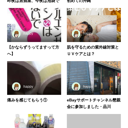
昨夜は居酒屋、今夜は池袋で
初めての沖縄
happy
happy
【かならずうってますって方
肌を守るための紫外線対策と
へ】
ＵＶケアとは？
happy
happy
痛みを感じてもらう①
eBayサポートチャンネル懇親
会に参加しました・品川