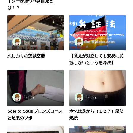
イターが持つべき自覚と
は！？
happy
happy
久しぶりの茨城空港
【意見が対立しても安易に妥
協しないという思考法】
happy
happy
Sole to Soul!ブロンズコース
老化は足から（１２７）脂肪
と足裏のツボ
燃焼