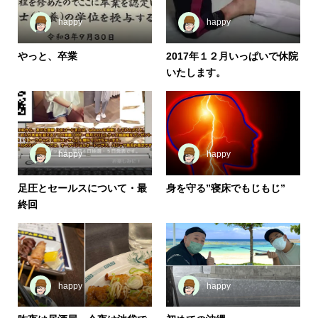
happy
happy
やっと、卒業
2017年１２月いっぱいで休院
いたします。
happy
happy
足圧とセールスについて・最
身を守る”寝床でもじもじ”
終回
happy
happy