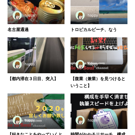
happy
happy
名古屋通過
トロピカルビーチ、なう
happy
happy
【都内滞在３日目、突入】
【復業（兼業）を見つけると
いうこと】
happy
happy
【好きなことをやっていくと
時間がかかるリサーチ…構成