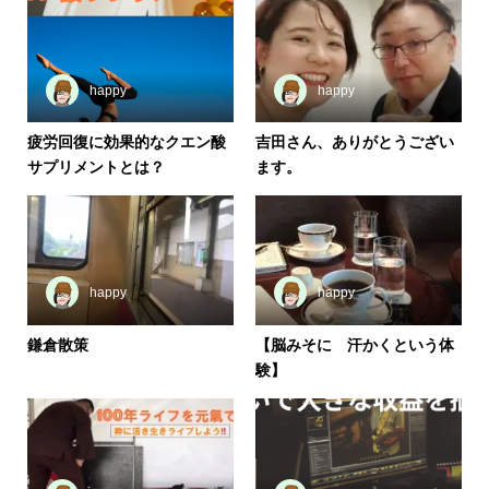
happy
happy
疲労回復に効果的なクエン酸
吉田さん、ありがとうござい
サプリメントとは？
ます。
happy
happy
鎌倉散策
【脳みそに 汗かくという体
験】