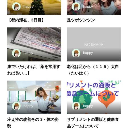
happy
happy
【都内滞在、3日目】
足ツボツンツン
happy
happy
康でいたければ、 薬を常用す
老化は足から（１１５）太白
れば良い…】
（たいはく）
happy
happy
冷え性の改善その 3・体の姿
サプリメントの通販と健康食
勢
品ブームについて