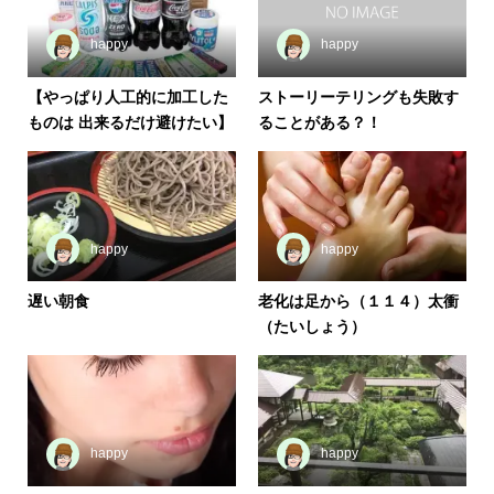
happy
happy
【やっぱり人工的に加工した
ストーリーテリングも失敗す
ものは 出来るだけ避けたい】
ることがある？！
happy
happy
遅い朝食
老化は足から（１１４）太衝
（たいしょう）
happy
happy