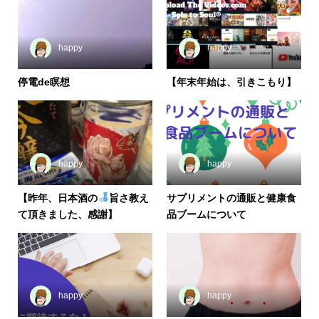
happy
happy
停電de瞑想
【年末年始は、引きこもり】
happy
happy
【昨年、日本酒の
旨さ教え
サプリメントの通販と健康食
て頂きました、感謝】
品ブームについて
happy
happy