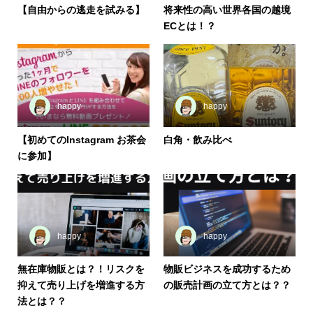
【自由からの逃走を試みる】
将来性の高い世界各国の越境
ECとは！？
happy
happy
【初めてのInstagram お茶会
白角・飲み比べ
に参加】
happy
happy
無在庫物販とは？！リスクを
物販ビジネスを成功するため
抑えて売り上げを増進する方
の販売計画の立て方とは？？
法とは？？