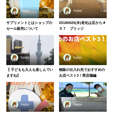
happy
happy
サプリメントとはショップの
20180920(木)老化は足から＃
セール販売について
５７ ブリッジ
happy
happy
【 子どもも大人も楽しんでい
物販の仕入れ先でおすすめの
ますね】
お店ベスト3！実店舗編
happy
happy