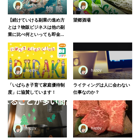
happy
happy
【続けていける副業の進め方
望郷酒場
とは？物販ビジネスは他の副
業に比べ何といっても即金...
happy
happy
「いばらき子育て家庭優待制
ライティングは人に会わない
度」に協賛しています！
仕事なのか？
happy
happy