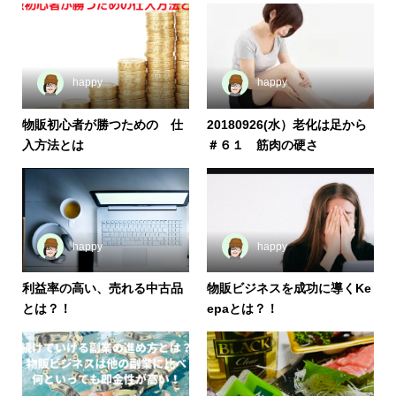
happy
happy
物販初心者が勝つための 仕
20180926(水）老化は足から
入方法とは
＃６１ 筋肉の硬さ
happy
happy
利益率の高い、売れる中古品
物販ビジネスを成功に導くKe
とは？！
epaとは？！