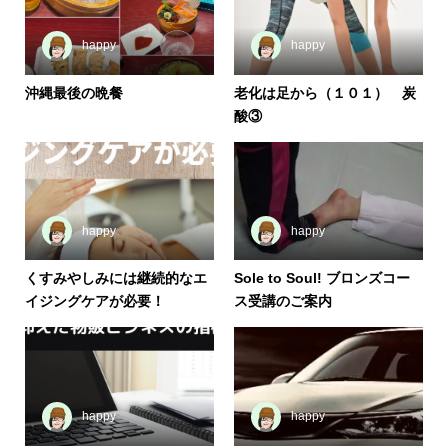
happy
happy
沖縄最後の晩餐
老化は足から（１０１） 炭
酸③
happy
happy
くすみやしみには継続的なエ
Sole to Soul! ブロンズコー
イジングケアが必要！
ス受講のご案内
happy
happy