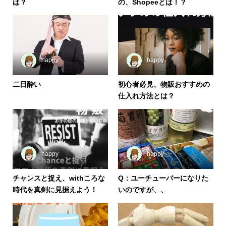
は？
の、Shopeeとは！？
happy
happy
二日酔い
初心者必見、物販おすすめの
仕入れ方法とは？
happy
happy
チャンスと捉え、withころな
Q：ユーチューバーになりた
時代を真剣に見据えよう！
いのですが、、