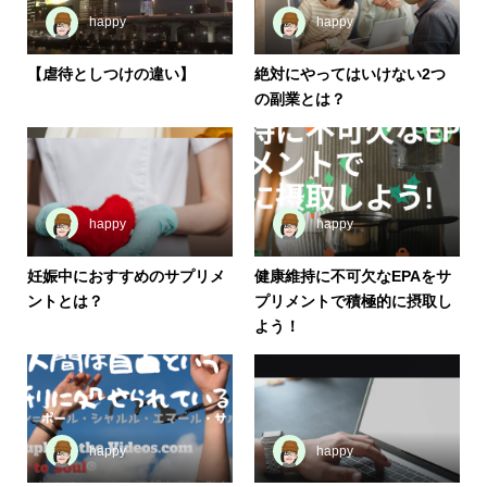
happy
happy
【虐待としつけの違い】
絶対にやってはいけない2つ
の副業とは？
happy
happy
妊娠中におすすめのサプリメ
健康維持に不可欠なEPAをサ
ントとは？
プリメントで積極的に摂取し
よう！
happy
happy