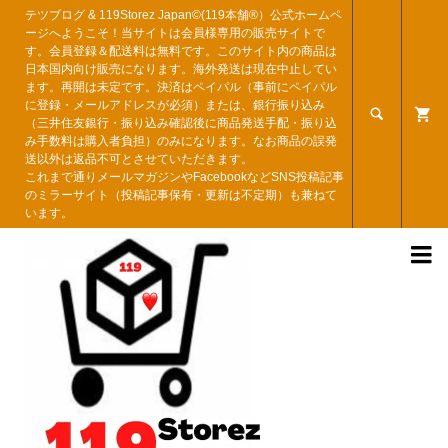
テツブログ & 119Storez Japan©︎(119本舗®︎）公式ホームペ
ージへようこそ！当サイトは会員様専用の販売サイトで
す。会員登録＆配送料は無料です。このサイト内の商品は
日本国内向け販売になります。海外発送は現在中止してい
ます。再開は未定です。決済はペイパル（事前にペイパル
に登録・メールアドレスが必須）または、銀行振り込み

（三井住友銀行・振り込み確認後に商品発送手配・振り込
み手数料は購入者負担）のみになります。なお商品の誤発
送以外は返品不可とさせていただきます。
これまで通りメールマガジンやFacebookなどSNS投稿記事
のミラーサイト（投稿記事保有・更新は不定期）も兼ねて
います。
