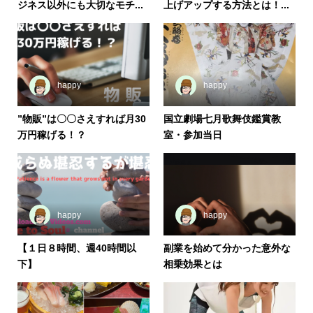
ジネス以外にも大切なモチ...
上げアップする方法とは！...
happy
happy
”物販”は〇〇さえすれば月30
国立劇場七月歌舞伎鑑賞教
万円稼げる！？
室・参加当日
happy
happy
【１日８時間、週40時間以
副業を始めて分かった意外な
下】
相乗効果とは