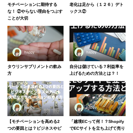
モチベーションに期待する
老化は足から（１２６）デト
な！ ②やらない理由をつぶす
ックス②
ことが大切
happy
happy
タウリンサプリメントの飲み
自分は儲けている？利益率を
方
上げるための方法とは？！
happy
happy
【モチベーションを高める2
「越境ECって何！？Shopify
つの要因とは？ビジネスやビ
でECサイトを立ち上げて売り