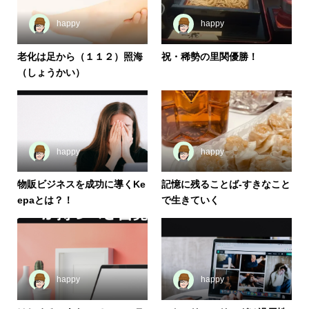
happy
happy
老化は足から（１１２）照海
祝・稀勢の里関優勝！
（しょうかい）
happy
happy
物販ビジネスを成功に導くKe
記憶に残ることば-すきなこと
epaとは？！
で生きていく
happy
happy