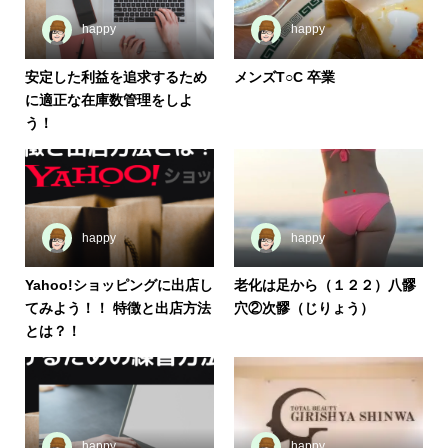
happy
happy
安定した利益を追求するため
メンズT○C 卒業
に適正な在庫数管理をしよ
う！
happy
happy
Yahoo!ショッピングに出店し
老化は足から（１２２）八髎
てみよう！！ 特徴と出店方法
穴②次髎（じりょう）
とは？！
happy
happy