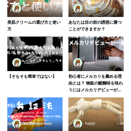
happy
happy
美肌クリームの選び方と使い
あなたは目の前の誘惑に勝つ
方
ことができますか？
happy
happy
【そもそも簡単ではない】
初心者にメルカリを薦める理
由とは？ 物販の醍醐味を味わ
うにはメルカリデビューが...
happy
happy