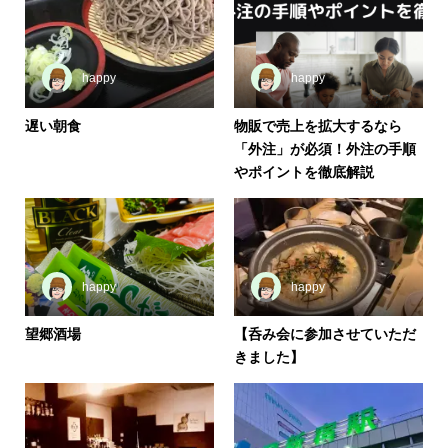
happy
happy
遅い朝食
物販で売上を拡大するなら
「外注」が必須！外注の手順
やポイントを徹底解説
happy
happy
望郷酒場
【呑み会に参加させていただ
きました】