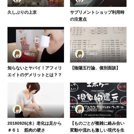
久しぶりの上京
サプリメントショップ利用時
の注意点
happy
happy
知らないとヤバイ！アフィリ
【陰陽五行論、個別面談】
エイトのデメリットとは？？
happy
happy
20180926(水）老化は足から
【ものごとが複雑に絡み合い
＃６１ 筋肉の硬さ
変動や流れも激しい現代を生