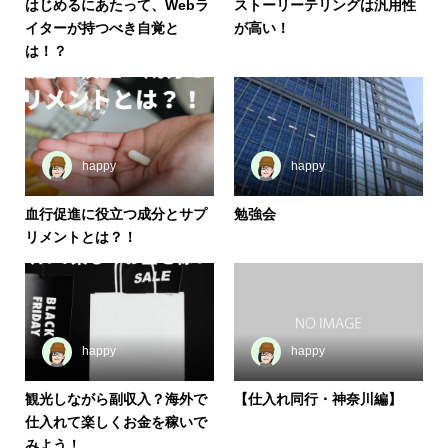
はじめるにあたって、Webラ
ストーリーテリングは汎用性
イターが持つべき自覚と
が高い！
は！？
happy
happy
血行促進に役立つ成分とサプ
勉強会
リメントとは？！
happy
happy
観光しながら副収入？海外で
【仕入れ同行・神奈川編】
仕入れて楽しくお金を稼いで
みよう！