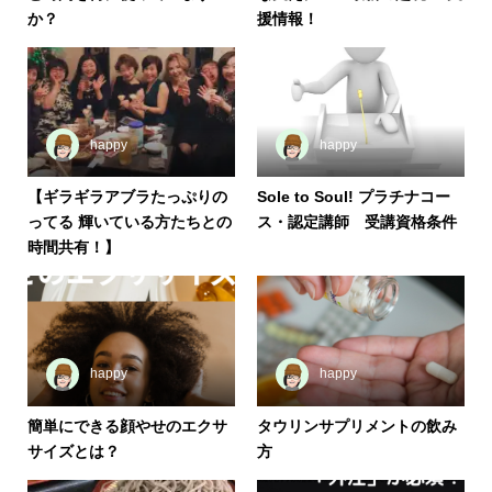
か？
援情報！
happy
happy
【ギラギラアブラたっぷりの
Sole to Soul! プラチナコー
ってる 輝いている方たちとの
ス・認定講師 受講資格条件
時間共有！】
happy
happy
簡単にできる顔やせのエクサ
タウリンサプリメントの飲み
サイズとは？
方