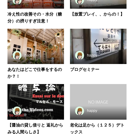
冷え性の改善その・水分（糖
【放置プレイ、、からの！】
分）の摂りすぎ注意！
happy
happy
あなたはどこで仕事をするの
ブログセミナー
か？！
happy
happy
【醤油の貸し借りと 返礼から
老化は足から（１２５）デト
みる人間らしさ】
ックス