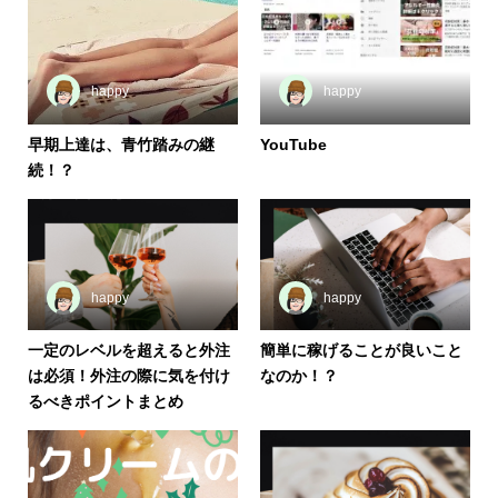
happy
happy
早期上達は、青竹踏みの継
YouTube
続！？
happy
happy
一定のレベルを超えると外注
簡単に稼げることが良いこと
は必須！外注の際に気を付け
なのか！？
るべきポイントまとめ