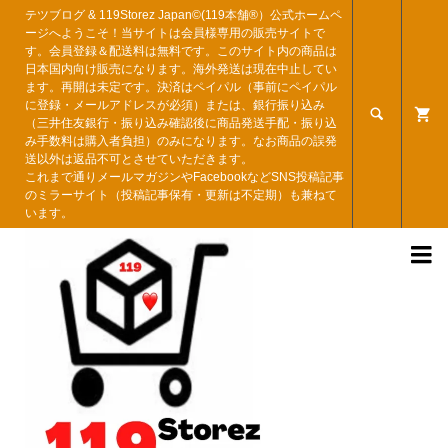
テツブログ & 119Storez Japan©︎(119本舗®︎）公式ホームペ
ージへようこそ！当サイトは会員様専用の販売サイトで
す。会員登録＆配送料は無料です。このサイト内の商品は
日本国内向け販売になります。海外発送は現在中止してい
ます。再開は未定です。決済はペイパル（事前にペイパル
に登録・メールアドレスが必須）または、銀行振り込み

（三井住友銀行・振り込み確認後に商品発送手配・振り込
み手数料は購入者負担）のみになります。なお商品の誤発
送以外は返品不可とさせていただきます。
これまで通りメールマガジンやFacebookなどSNS投稿記事
のミラーサイト（投稿記事保有・更新は不定期）も兼ねて
います。
