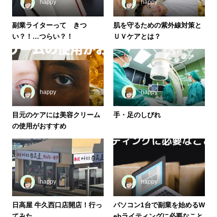
happy
happy
副業ライターって きつ
肌を守るための紫外線対策と
い？！…つらい？！
ＵＶケアとは？
happy
happy
目元のケアには美容クリーム
手・足のしびれ
の使用がおすすめ
happy
happy
日高屋 牛久西口店開店！行っ
パソコン1台で副業を始めるW
てみた
ebライティングに必要なこと