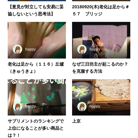
【意見が対立しても安易に妥
20180920(木)老化は足から＃
協しないという思考法】
５７ ブリッジ
happy
happy
老化は足から（１１６）丘墟
なぜ三日坊主が起こるのか？
（きゅうきょ）
を克服する方法
happy
happy
サプリメントのランキングで
上京
上位になることが多い商品と
は？！