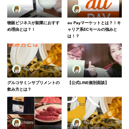
happy
happy
物販ビジネスが副業におすす
au Payマーケットとは？！キ
め理由とは？！
ャリア系ECモールの強みと
は！？
happy
happy
グルコサミンサプリメントの
【公式LINE個別面談】
飲み方とは？
happy
happy