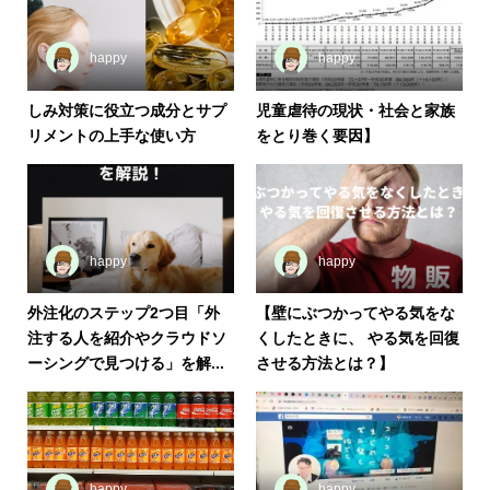
happy
happy
しみ対策に役立つ成分とサプ
児童虐待の現状・社会と家族
リメントの上手な使い方
をとり巻く要因】
happy
happy
外注化のステップ2つ目「外
【壁にぶつかってやる気をな
注する人を紹介やクラウドソ
くしたときに、 やる気を回復
ーシングで見つける」を解...
させる方法とは？】
happy
happy