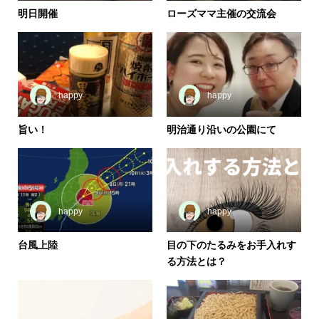
明日開催
ローズママ主催の交流会
happy
happy
旨い！
明治通り沿いの公園にて
happy
happy
台風上陸
目の下のたるみをお手入れす
る方法とは？