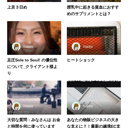
上京３日め
授乳中に起きる貧血におすす
めのサプリメントとは？
happy
happy
足圧Sole to Soul! の優位性
ヒートショック
について_クライアント様よ
り
happy
happy
大切な質問：みなさんは お金
あなたの物販ビジネスの大き
と時間を何に使っています
な支えに？！最新の越境EC支