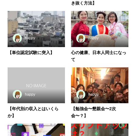
き抜く方法】
happy
happy
【単位認定試験に突入】
心の健康、日本人同士になっ
て
happy
happy
【年代別の収入とはいくら
【勉強会〜懇親会〜2次
か】
会〜？】