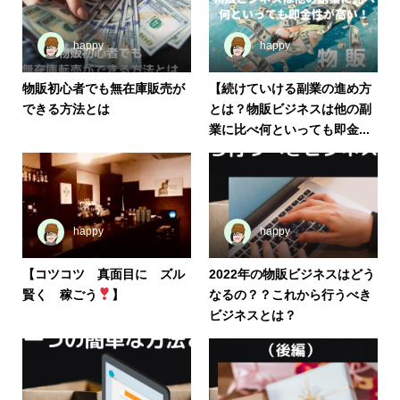
happy
happy
物販初心者でも無在庫販売が
【続けていける副業の進め方
できる方法とは
とは？物販ビジネスは他の副
業に比べ何といっても即金...
happy
happy
【コツコツ 真面目に ズル
2022年の物販ビジネスはどう
賢く 稼ごう
】
なるの？？これから行うべき
ビジネスとは？