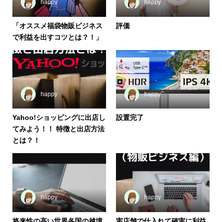
happy
happy
「オススメ福袋物販ビジネス
評価
で利益を出すコツとは？！」
happy
happy
Yahoo!ショッピングに出店し
設置完了
てみよう！！ 特徴と出店方法
とは？！
happy
happy
将来性の高い世界各国の越境
実店舗で仕入れて確実に利益