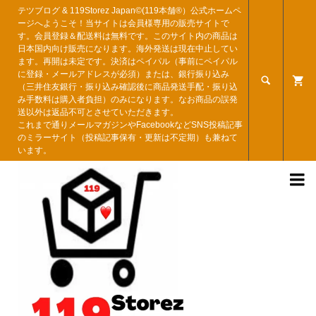
テツブログ & 119Storez Japan©︎(119本舗®︎）公式ホームペ
ージへようこそ！当サイトは会員様専用の販売サイトで
す。会員登録＆配送料は無料です。このサイト内の商品は
日本国内向け販売になります。海外発送は現在中止してい
ます。再開は未定です。決済はペイパル（事前にペイパル
に登録・メールアドレスが必須）または、銀行振り込み

（三井住友銀行・振り込み確認後に商品発送手配・振り込
み手数料は購入者負担）のみになります。なお商品の誤発
送以外は返品不可とさせていただきます。
これまで通りメールマガジンやFacebookなどSNS投稿記事
のミラーサイト（投稿記事保有・更新は不定期）も兼ねて
います。
