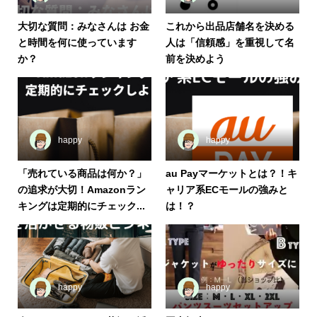
大切な質問：みなさんは お金
これから出品店舗名を決める
と時間を何に使っています
人は「信頼感」を重視して名
か？
前を決めよう
happy
happy
「売れている商品は何か？」
au Payマーケットとは？！キ
の追求が大切！Amazonラン
ャリア系ECモールの強みと
キングは定期的にチェック...
は！？
happy
happy