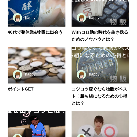
happy
happy
40代で整体業&物販に出会う
Withコロ助の時代を生き残る
ためのノウハウとは？
happy
happy
ポイントGET
コツコツ稼ぐなら物販がベス
ト！勝ち組になるための心得
とは？