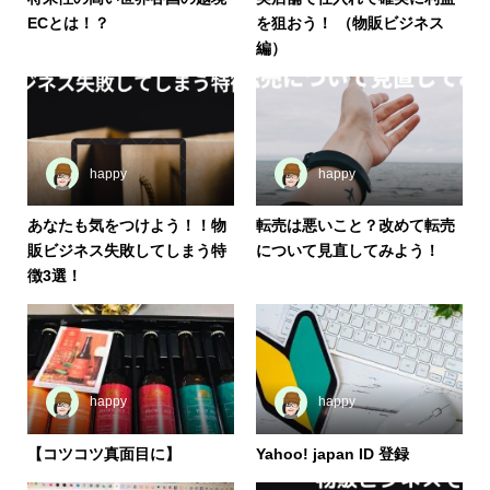
ECとは！？
を狙おう！ （物販ビジネス
編）
happy
happy
あなたも気をつけよう！！物
転売は悪いこと？改めて転売
販ビジネス失敗してしまう特
について見直してみよう！
徴3選！
happy
happy
【コツコツ真面目に】
Yahoo! japan ID 登録