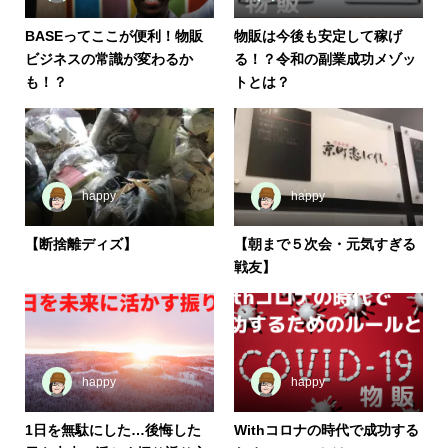
BASEってここが便利！物販
物販は今後も安定して稼げ
ビジネスの常識が変わるか
る！？令和の副業成功メゾッ
も！？
トとは？
happy
happy
【断捨離ディズ】
【朝まで５次会・元気すぎる
戦友】
happy
happy
1日を無駄にした…後悔した
Withコロナの時代で成功する