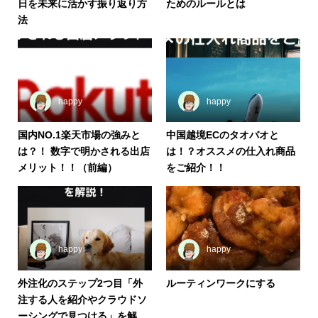
日を未来に活かす振り返り方
ためのルールとは
法
happy
happy
国内NO.1楽天市場の強みと
中国越境ECのタオバオと
は？！ 数字で明かされる出店
は！？オススメの仕入れ商品
メリット！！（前編）
をご紹介！！
happy
happy
外注化のステップ2つ目「外
ルーティンワークにする
注する人を紹介やクラウドソ
ーシングで見つける」を解...