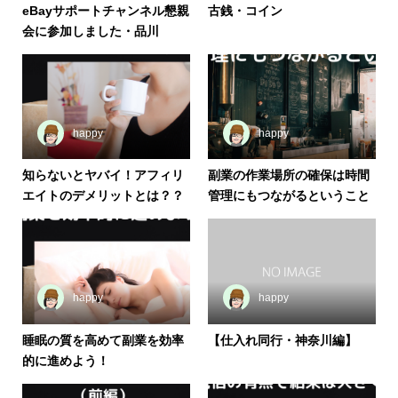
eBayサポートチャンネル懇親
古銭・コイン
会に参加しました・品川
happy
happy
知らないとヤバイ！アフィリ
副業の作業場所の確保は時間
エイトのデメリットとは？？
管理にもつながるということ
happy
happy
睡眠の質を高めて副業を効率
【仕入れ同行・神奈川編】
的に進めよう！