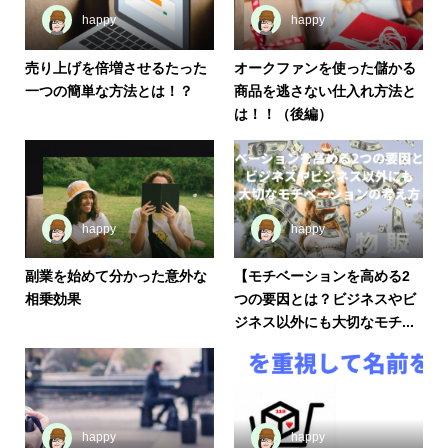
happy
happy
売り上げを倍増させるたった
オークファンを使った儲かる
一つの簡単な方法とは！？
商品を逃さない仕入れ方法と
は！！（後編）
happy
happy
副業を始めて分かった意外な
【モチベーションを高める2
相乗効果
つの要因とは？ビジネスやビ
ジネス以外にも大切なモチ...
happy
happy