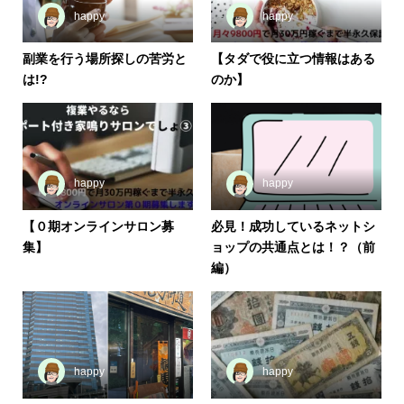
happy
happy
副業を行う場所探しの苦労と
【タダで役に立つ情報はある
は!?
のか】
happy
happy
【０期オンラインサロン募
必見！成功しているネットシ
集】
ョップの共通点とは！？（前
編）
happy
happy