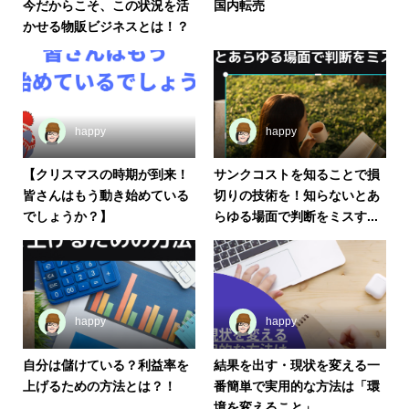
今だからこそ、この状況を活
国内転売
かせる物販ビジネスとは！？
happy
happy
【クリスマスの時期が到来！
サンクコストを知ることで損
皆さんはもう動き始めている
切りの技術を！知らないとあ
でしょうか？】
らゆる場面で判断をミスす...
happy
happy
自分は儲けている？利益率を
結果を出す・現状を変える一
上げるための方法とは？！
番簡単で実用的な方法は「環
境を変えること」