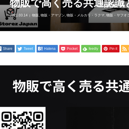
物販で高く売る共通認識
2021.03.14
物販
,
物販・アマゾン
,
物販・メルカリ・ラクマ
,
物販・ヤフオ
Share
Tweet
Hatena
Pocket
feedly
Pin it