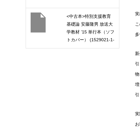
実
<中古本>特別支援教育
こ
基礎論 安藤隆男 放送大
学教材 ’15 単行本（ソフ
多
トカバー） (1529021-1-
1511)
新
引
物
増
引
実
お