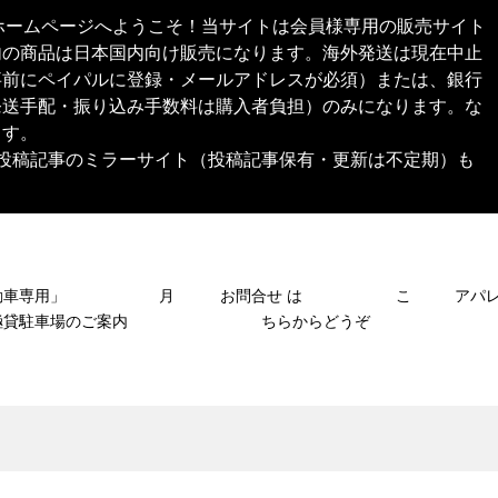
本舗®︎）公式ホームページへようこそ！当サイトは会員様専用の販売サイト
内の商品は日本国内向け販売になります。海外発送は現在中止
事前にペイパルに登録・メールアドレスが必須）または、銀行
発送手配・振り込み手数料は購入者負担）のみになります。な
ます。
SNS投稿記事のミラーサイト（投稿記事保有・更新は不定期）も
自動車専用」 月
お問合せ は こ
アパ
極貸駐車場のご案内
ちらからどうぞ