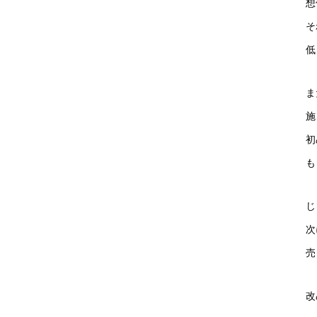
想
そ
低
ま
施
初
も
じ
次
売
改