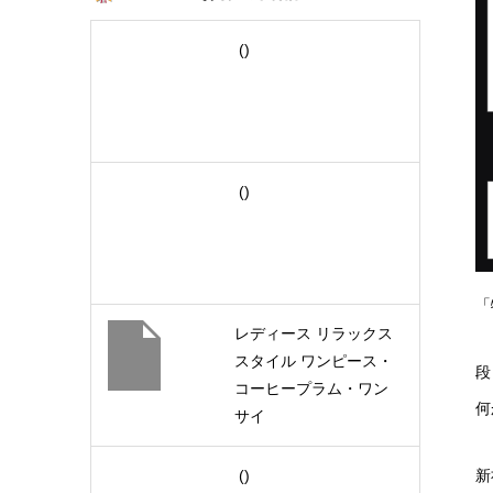
()
()
「
レディース リラックス
スタイル ワンピース・
段
コーヒープラム・ワン
何
サイ
ズ (4589842454128)
新
()