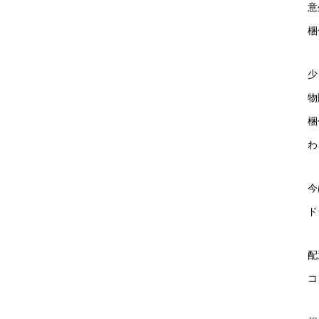
意
梱
少
物
梱
わ
今
ド
配
コ