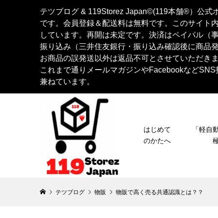
テツブログ & 119Storez Japan©︎(119
です。会員登録＆配送料は無料です。このサイト
しています。再開は未定です。決済はペイパル（
振り込み（三井住友銀行・振り込み確認後に商品
お商品の誤発送以外は返品不可とさせていただき
これまで通りメールマガジンやFacebookなど
兼ねています。
はじめて
「軽
のかたへ
テツブログ
物販
物販で高く売る共通認識とは？？