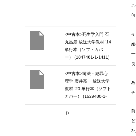
こ
何
キ
<中古本>死生学入門 石
丸昌彦 放送大学教材 ’14
始
単行本（ソフトカバ
一
ー） (1847481-1-1411)
良
<中古本>司法・犯罪心
理学 廣井亮一 放送大学
あ
教材 ’20 単行本（ソフト
チ
カバー） (1529480-1-
2011)
前
()
ど
3