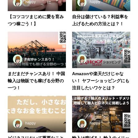
happy
happy
【コツコツまじめに愛を育み
自分は儲けている？利益率を
つつ稼ごう！】
上げるための方法とは？！
happy
happy
まだまだチャンスあり！ 中国
Amazonや楽天だけじゃな
輸入は物販でも稼げる分野の
い！ ヤフーショッピングにも
一つ！
注目したいワケとは？
happy
happy
ビジネスにおいて重要なこと
輸入は稼げる！ 輸入のメリッ