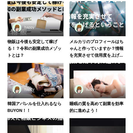
happy
happy
物販は今後も安定して稼げ
メルカリのプロフィールはち
る！？令和の副業成功メゾッ
ゃんと作っていますか？情報
トとは？
を充実させて信用度を上げ...
happy
happy
韓国アパレルを仕入れるなら
睡眠の質を高めて副業を効率
BUYON！！
的に進めよう！