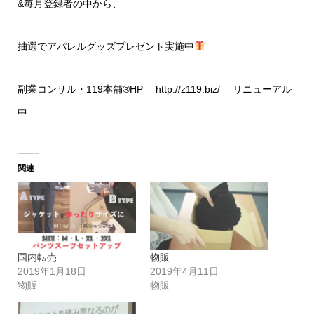
&毎月登録者の中から、
抽選でアパレルグッズプレゼント実施中
副業コンサル・119本舗®HP
http://z119.biz/
リニューアル
中
関連
国内転売
物販
2019年1月18日
2019年4月11日
物販
物販