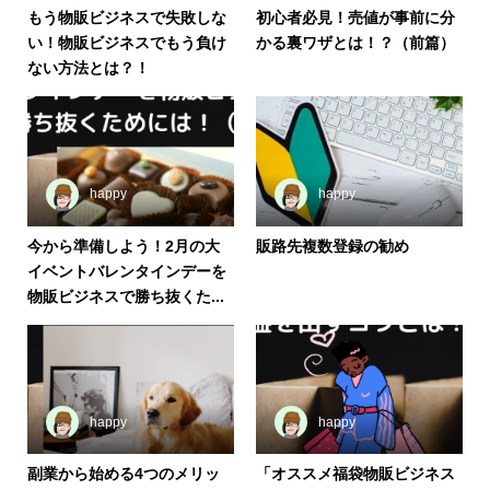
もう物販ビジネスで失敗しな
初心者必見！売値が事前に分
い！物販ビジネスでもう負け
かる裏ワザとは！？（前篇）
ない方法とは？！
happy
happy
今から準備しよう！2月の大
販路先複数登録の勧め
イベントバレンタインデーを
物販ビジネスで勝ち抜くた...
happy
happy
副業から始める4つのメリッ
「オススメ福袋物販ビジネス