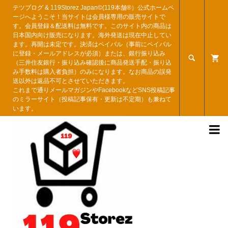
テツブログ & 119Storez Japan©︎(119本舗®︎）公式ホームペ
ージへようこそ！当サイトは会員様専用の販売サイトで
す。会員登録＆配送料は無料です。このサイト内の商品は
日本国内向け販売になります。海外発送は現在中止してい
ます。再開は未定です。決済はペイパル（事前にペイパル
に登録・メールアドレスが必須）または、銀行振り込み

（三井住友銀行・振り込み確認後に商品発送手配・振り込
み手数料は購入者負担）のみになります。なお商品の誤発
送以外は返品不可とさせていただきます。
これまで通りメールマガジンやFacebookなどSNS投稿記事
のミラーサイト（投稿記事保有・更新は不定期）も兼ねて
います。
