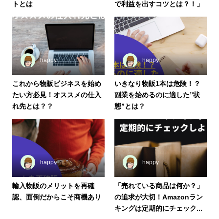
トとは
で利益を出すコツとは？！」
happy
happy
これから物販ビジネスを始め
いきなり物販1本は危険！？
たい方必見！オススメの仕入
副業を始めるのに適した”状
れ先とは？？
態”とは？
happy
happy
輸入物販のメリットを再確
「売れている商品は何か？」
認、面倒だからこそ商機あり
の追求が大切！Amazonラン
キングは定期的にチェック...