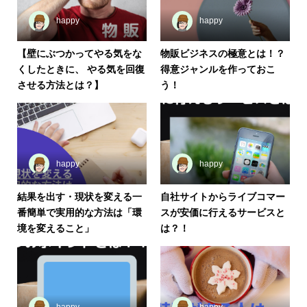
happy
happy
【壁にぶつかってやる気をな
物販ビジネスの極意とは！？
くしたときに、 やる気を回復
得意ジャンルを作っておこ
させる方法とは？】
う！
happy
happy
結果を出す・現状を変える一
自社サイトからライブコマー
番簡単で実用的な方法は「環
スが安価に行えるサービスと
境を変えること」
は？！
happy
happy