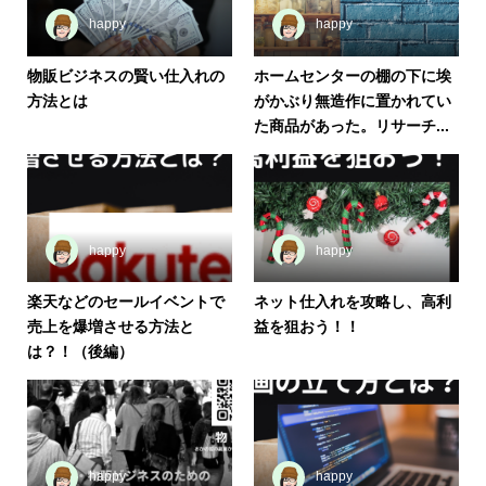
happy
happy
物販ビジネスの賢い仕入れの
ホームセンターの棚の下に埃
方法とは
がかぶり無造作に置かれてい
た商品があった。リサーチ...
happy
happy
楽天などのセールイベントで
ネット仕入れを攻略し、高利
売上を爆増させる方法と
益を狙おう！！
は？！（後編）
happy
happy