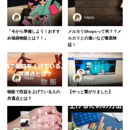
happy
happy
「今から準備しよう！おすす
メルカリShopsって何？？メ
め福袋物販とは？！」
ルカリとの違いなど徹底検
証！
happy
happy
物販で収益を上げている人の
【やっと繋がりました】
共通点とは？