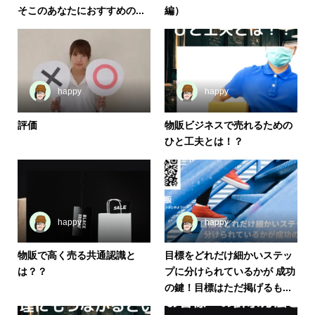
そこのあなたにおすすめの...
編）
happy
happy
評価
物販ビジネスで売れるための
ひと工夫とは！？
happy
happy
物販で高く売る共通認識と
目標をどれだけ細かいステッ
は？？
プに分けられているかが 成功
の鍵！目標はただ掲げるも...