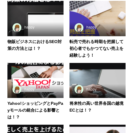
happy
happy
物販ビジネスにおけるSEO対
転売で売れる時期を把握して
策の方法とは！？
初心者でもかつてない売上を
経験しよう！
happy
happy
Yahoo!ショッピングとPayPa
将来性の高い世界各国の越境
yモールの統合による影響と
ECとは！？
は！？