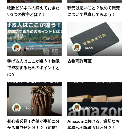
物販ビジネスの抑えておきた
転売は悪いこと？改めて転売
い3つの数字とは？！
について見直してみよう！
happy
happy
稼げる人はここが違う！物販
古物商許可証
で成功するためのポイントと
は？
happy
happy
初心者必見！売値が事前に分
Amazonにおける、適切なお
かる裏ワザとは！？（前篇）
客様への訴求方法とは？！