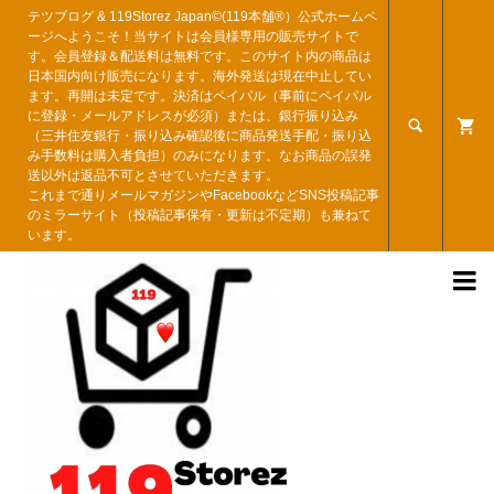
テツブログ & 119Storez Japan©︎(119本舗®︎）公式ホームペ
ージへようこそ！当サイトは会員様専用の販売サイトで
す。会員登録＆配送料は無料です。このサイト内の商品は
日本国内向け販売になります。海外発送は現在中止してい
ます。再開は未定です。決済はペイパル（事前にペイパル
に登録・メールアドレスが必須）または、銀行振り込み

（三井住友銀行・振り込み確認後に商品発送手配・振り込
み手数料は購入者負担）のみになります。なお商品の誤発
送以外は返品不可とさせていただきます。
これまで通りメールマガジンやFacebookなどSNS投稿記事
のミラーサイト（投稿記事保有・更新は不定期）も兼ねて
います。
