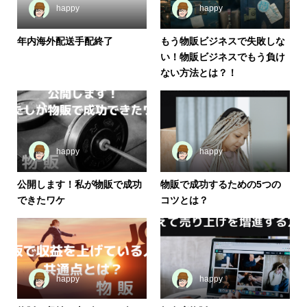
happy
happy
年内海外配送手配終了
もう物販ビジネスで失敗しな
い！物販ビジネスでもう負け
ない方法とは？！
happy
happy
公開します！私が物販で成功
物販で成功するための5つの
できたワケ
コツとは？
happy
happy