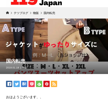
テツブログ
物販
国内転売
国内転売
2019.01.18
物販
おはようございます、、