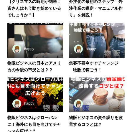
【クリスマスの時期が到来！
外注化の最初のステップ「外
皆さんはもう動き始めている
注作業の選定・マニュアル作
でしょうか？】
り」を解説！
happy
happy
物販ビジネスの日本とアメリ
集客不要今すぐチャレンジ
カの今後の市況とは？？
物販で稼ごう！
happy
happy
物販ビジネスはグローバル
物販ビジネスの資金繰りを改
に！海外にも目を向けてチャ
善するコツとは？
ンスを広げよう