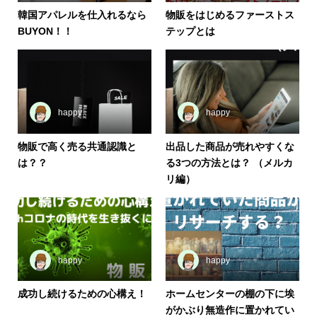
韓国アパレルを仕入れるなら
物販をはじめるファーストス
BUYON！！
テップとは
happy
happy
物販で高く売る共通認識と
出品した商品が売れやすくな
は？？
る3つの方法とは？ （メルカ
リ編）
happy
happy
成功し続けるための心構え！
ホームセンターの棚の下に埃
がかぶり無造作に置かれてい