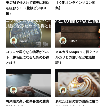
実店舗で仕入れて確実に利益
【０期オンラインサロン募
を狙おう！ （物販ビジネス
集】
編）
happy
happy
コツコツ稼ぐなら物販がベス
メルカリShopsって何？？メ
ト！勝ち組になるための心得
ルカリとの違いなど徹底検
とは？
証！
happy
happy
将来性の高い世界各国の越境
あなたは目の前の誘惑に勝つ