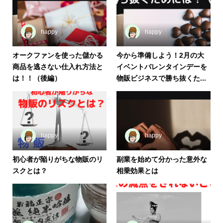
happy
happy
オークファンを使った儲かる
今から準備しよう！2月の大
商品を逃さない仕入れ方法と
イベントバレンタインデーを
は！！（後編）
物販ビジネスで勝ち抜くた...
happy
happy
初心者が陥りがちな物販のリ
副業を始めて分かった意外な
スクとは？
相乗効果とは