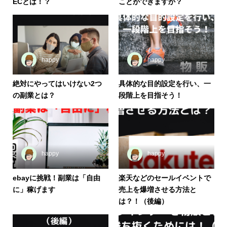
ECとは！？
ことができますか？
happy
happy
絶対にやってはいけない2つ
具体的な目的設定を行い、一
の副業とは？
段階上を目指そう！
happy
happy
ebayに挑戦！副業は「自由
楽天などのセールイベントで
に」稼げます
売上を爆増させる方法と
は？！（後編）