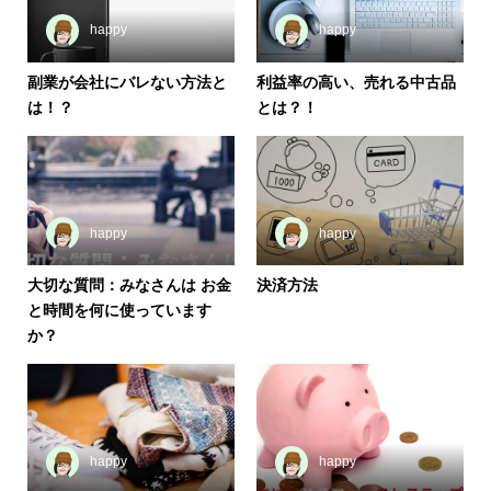
happy
happy
副業が会社にバレない方法と
利益率の高い、売れる中古品
は！？
とは？！
happy
happy
大切な質問：みなさんは お金
決済方法
と時間を何に使っています
か？
happy
happy