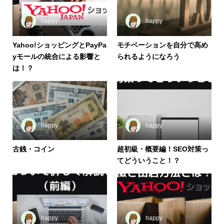
happy
happy
Yahoo!ショッピングとPayPa
モチベーションを自分で高め
yモールの統合による影響と
られるようになろう
は！？
happy
happy
古銭・コイン
超初級・概要編！SEO対策っ
てどういうこと！？
happy
happy