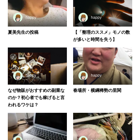
happy
happy
夏美先生の投稿
【「整理のススメ」モノの数
が多いと時間を失う】
happy
happy
なぜ物販がおすすめの副業な
春場所・横綱稀勢の里関
のか？初心者でも稼げると言
われるワケは？