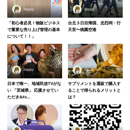
happy
happy
「初心者必見！物販ビジネス
台北３日目帰国、忠烈祠・行
で重要な売り上げ管理の基本
天宮〜桃園空港
について！！」
happy
happy
日本で唯一、地域民放TVがな
サプリメントを通販で購入す
い 「茨城県」 応援させてい
ることで得られるメリットと
ただき&#x...
は？