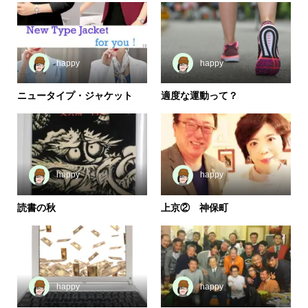
happy
happy
ニュータイプ・ジャケット
適度な運動って？
happy
happy
読書の秋
上京② 神保町
happy
happy