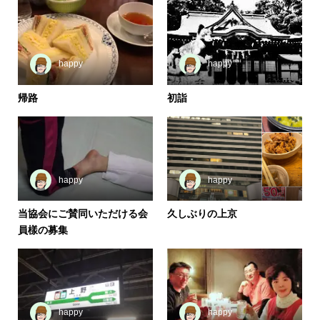
happy
happy
帰路
初詣
happy
happy
当協会にご賛同いただける会
久しぶりの上京
員樣の募集
happy
happy