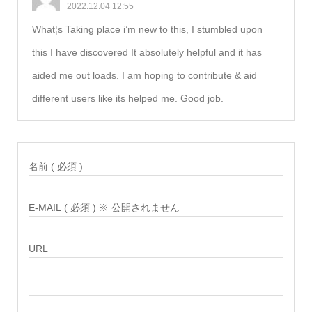
2022.12.04 12:55
What¦s Taking place i’m new to this, I stumbled upon
this I have discovered It absolutely helpful and it has
aided me out loads. I am hoping to contribute & aid
different users like its helped me. Good job.
名前 ( 必須 )
E-MAIL ( 必須 ) ※ 公開されません
URL