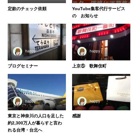
定款のチェック依頼
YouTube集客代行サービス
の お知らせ
happy
happy
ブログセミナー
上京⑤ 歌舞伎町
happy
happy
東京と神奈川の人口を足した
感謝
約2,300万人が暮らすと言わ
れる台湾・台北へ