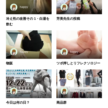
happy
happy
冷え性の改善その 1・白湯を
芳美先生の投稿
飲む
happy
happy
物販
ツボ押しとリフレクソロジー
happy
happy
今日は何の日？
商品群