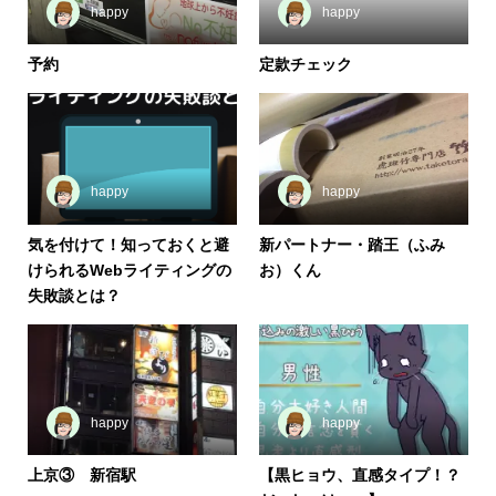
happy
happy
予約
定款チェック
happy
happy
気を付けて！知っておくと避
新パートナー・踏王（ふみ
けられるWebライティングの
お）くん
失敗談とは？
happy
happy
上京③ 新宿駅
【黒ヒョウ、直感タイプ！？