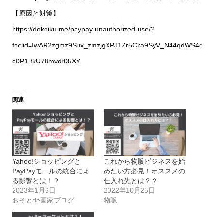
【原因と対策】
https://dokoiku.me/paypay-unauthorized-use/?
fbclid=IwAR2zgmz9Sux_zmzjgXPJ1Zr5Cka9SyV_N44qdWS4c
q0P1-fkU78mvdr05XY
関連
Yahoo!ショッピングと
これから物販ビジネスを始
PayPayモールの統合によ
めたい方必見！オススメの
る影響とは！？
仕入れ先とは？？
2023年1月6日
2022年10月25日
おそとde画家ブログ
物販