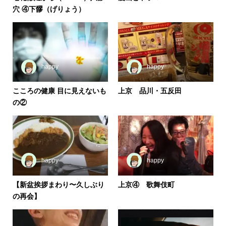
穴 ④下髎（げりょう）
happy
happy
こころの健康 目に見えないも
上京 品川・五反田
の②
happy
happy
【新盆挨拶まわり〜久しぶり
上京④ 歌舞伎町
の再会】