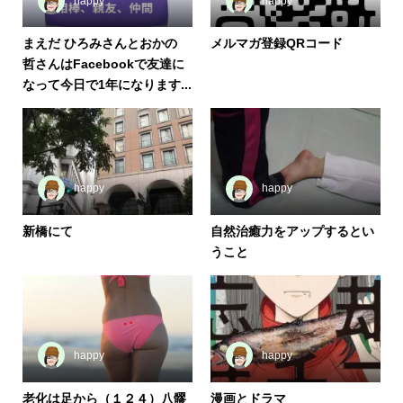
happy
happy
まえだ ひろみさんとおかの
メルマガ登録QRコード
哲さんはFacebookで友達に
なって今日で1年になります...
happy
happy
新橋にて
自然治癒力をアップするとい
うこと
happy
happy
老化は足から（１２４）八髎
漫画とドラマ