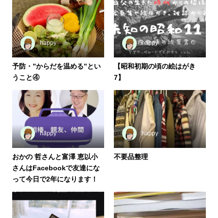
happy
happy
予防・”からだを温める”とい
【昭和初期の頃の絵はがき
うこと④
7】
happy
happy
おかの 哲さんと富澤 恵以小
不要品整理
さんはFacebookで友達にな
って今日で2年になります！