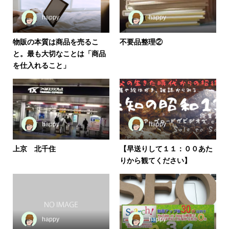
happy
happy
物販の本質は商品を売るこ
不要品整理②
と。最も大切なことは「商品
を仕入れること」
happy
happy
上京 北千住
【早送りして１１：００あた
りから観てください】
happy
happy