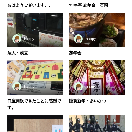
おはようございます、、
59年卒 忘年会 石岡
happy
happy
法人・成立
忘年会
happy
happy
口座開設できたことに感謝で
謹賀新年・あいさつ
す。