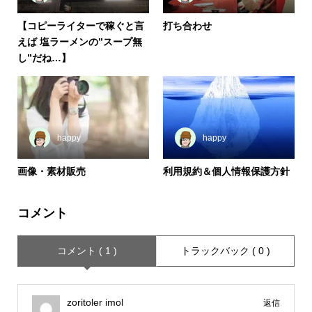
【コピーライターで稼ぐと言
打ち合わせ
えば 塩ラーメンの”スープ無
し”だね…】
happy
happy
画像・素材販売
利用規約＆個人情報保護方針
コメント
コメント ( 1 )
トラックバック ( 0 )
zoritoler imol
返信