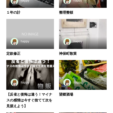
happy
happy
１年の計
整理整頓
happy
happy
定款修正
神保町散策
happy
happy
【反省と後悔は違う！マイナ
望郷酒場
スの感情は今すぐ捨てて次を
見据えよう】