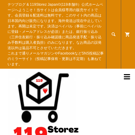
テツブログ & 119Storez Japan©︎(119本舗®︎）公式ホームペ
ージへようこそ！当サイトは会員様専用の販売サイトで
す。会員登録＆配送料は無料です。このサイト内の商品は
日本国内向け販売になります。海外発送は現在中止してい
ます。再開は未定です。決済はペイパル（事前にペイパル
に登録・メールアドレスが必須）または、銀行振り込み

（三井住友銀行・振り込み確認後に商品発送手配・振り込
み手数料は購入者負担）のみになります。なお商品の誤発
送以外は返品不可とさせていただきます。
これまで通りメールマガジンやFacebookなどSNS投稿記事
のミラーサイト（投稿記事保有・更新は不定期）も兼ねて
います。
