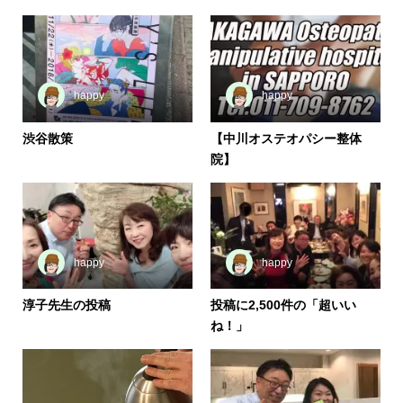
happy
happy
渋谷散策
【中川オステオパシー整体
院】
happy
happy
淳子先生の投稿
投稿に2,500件の「超いい
ね！」