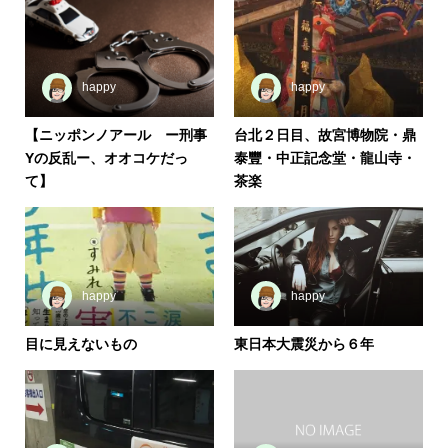
happy
happy
【ニッポンノアール ー刑事
台北２日目、故宮博物院・鼎
Yの反乱ー、オオコケだっ
泰豐・中正記念堂・龍山寺・
て】
茶楽
happy
happy
目に見えないもの
東日本大震災から６年