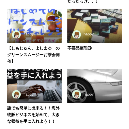
だったっけ、、】
happy
happy
【しもじゅん、よしまゆ の
不要品整理③
グリーンスムージーお茶会開
催】
happy
happy
誰でも簡単に出来る！！海外
物販ビジネスを始めて、大き
な収益を手に入れよう！！