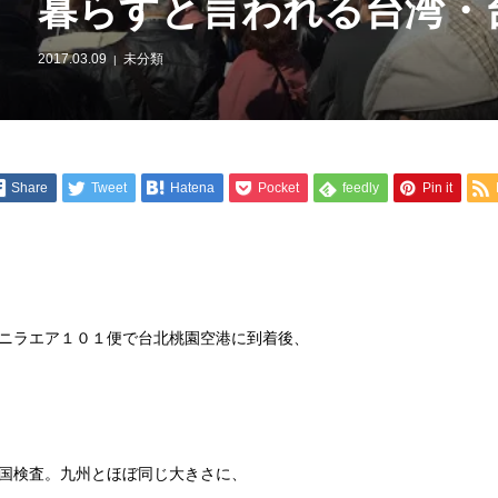
暮らすと言われる台湾・
2017.03.09
未分類
Share
Tweet
Hatena
Pocket
feedly
Pin it
ニラエア１０１便で台北桃園空港に到着後、
国検査。九州とほぼ同じ大きさに、