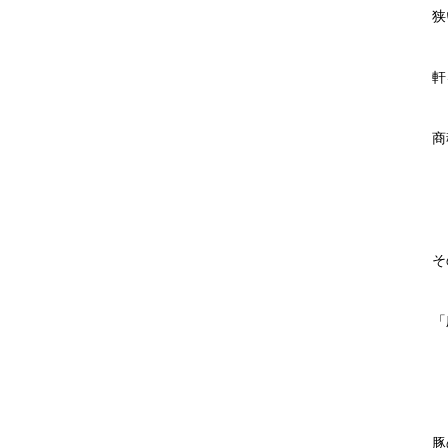
狭
軒
商
そ
「
豚