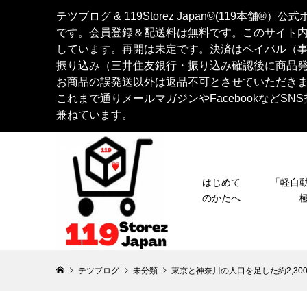
テツブログ & 119Storez Japan©︎(119
です。会員登録＆配送料は無料です。このサイト
しています。再開は未定です。決済はペイパル（
振り込み（三井住友銀行・振り込み確認後に商品
お商品の誤発送以外は返品不可とさせていただき
これまで通りメールマガジンやFacebookなど
兼ねています。
はじめて
「軽
のかたへ
テツブログ
未分類
東京と神奈川の人口を足した約2,3