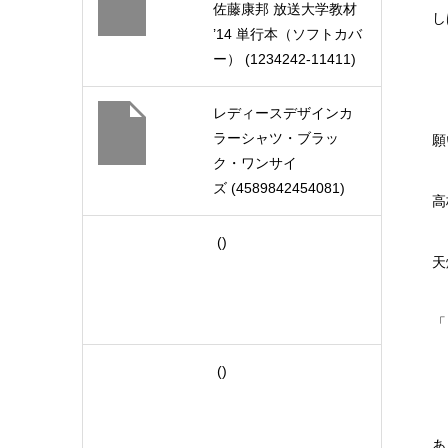
佐藤康邦 放送大学教材
し
’14 単行本（ソフトカバ
ー） (1234242-11411)
レディースデザインカ
ラーシャツ・ブラッ
願
ク・ワンサイ
ズ (4589842454081)
高
()
天
「
()
あ