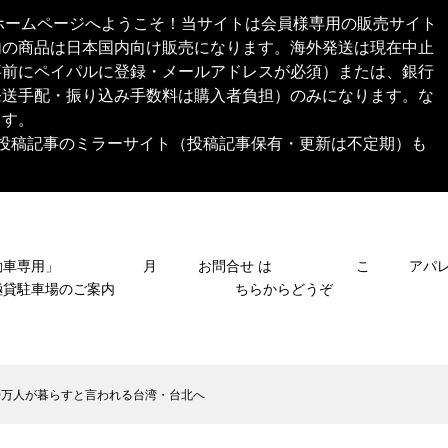
本舗®︎）公式ホームページへようこそ！当サイトは会員様専用の販売サイト
内の商品は日本国内向け販売になります。海外発送は現在中止
事前にペイパルに登録・メールアドレスが必須）または、銀行
発送手配・振り込み手数料は購入者負担）のみになります。な
ます。
SNS投稿記事のミラーサイト（投稿記事保有・更新は不定期）も
自動車専用」 月
お問合せ は こ
アパ
極貸駐車場のご案内
ちらからどうぞ
00万人が暮らすと言われる台湾・台北へ