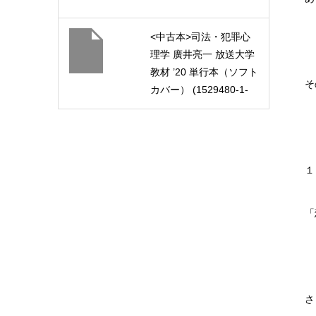
<中古本>司法・犯罪心
理学 廣井亮一 放送大学
教材 ’20 単行本（ソフト
そ
カバー） (1529480-1-
2011)
１
「
さ