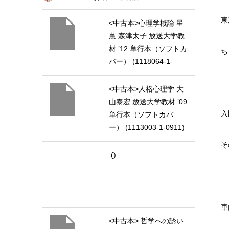
東
<中古本>心理学概論 星
薫 森津太子 放送大学教
材 ’12 単行本（ソフトカ
ち
バー） (1118064-1-
1211)
<中古本>人格心理学 大
山泰宏 放送大学教材 ’09
入
単行本（ソフトカバ
ー） (1113003-1-0911)
そ
()
車
<中古本> 哲学への誘い