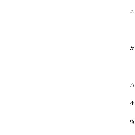
こ
か
沿
小
街