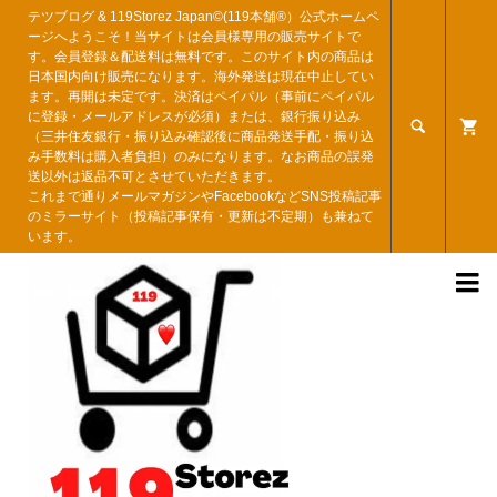
テツブログ & 119Storez Japan©︎(119本舗®︎）公式ホームペ
ージへようこそ！当サイトは会員様専用の販売サイトで
す。会員登録＆配送料は無料です。このサイト内の商品は
日本国内向け販売になります。海外発送は現在中止してい
ます。再開は未定です。決済はペイパル（事前にペイパル
に登録・メールアドレスが必須）または、銀行振り込み

（三井住友銀行・振り込み確認後に商品発送手配・振り込
み手数料は購入者負担）のみになります。なお商品の誤発
送以外は返品不可とさせていただきます。
これまで通りメールマガジンやFacebookなどSNS投稿記事
のミラーサイト（投稿記事保有・更新は不定期）も兼ねて
います。
