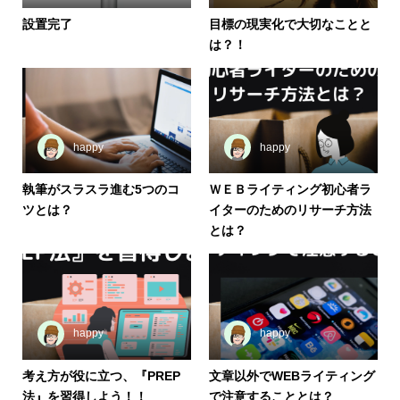
設置完了
目標の現実化で大切なことと
は？！
happy
happy
執筆がスラスラ進む5つのコ
ＷＥＢライティング初心者ラ
ツとは？
イターのためのリサーチ方法
とは？
happy
happy
考え方が役に立つ、『PREP
文章以外でWEBライティング
法』を習得しよう！！
で注意することとは？