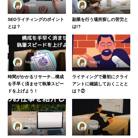
happy
happy
SEOライティングのポイント
副業を行う場所探しの苦労と
とは？
は!?
happy
happy
時間がかかるリサーチ…構成
ライティングで最初にクライ
を手早く済ませて執筆スピー
アントに確認しておくことと
ドを上げよう！
は？②
happy
happy