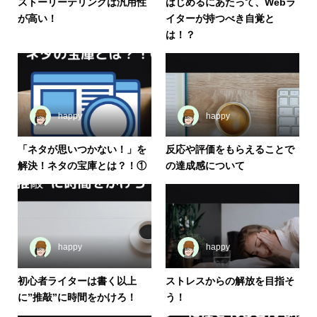
ストーリーテリングは汎用性
はじめるにあたって、Webラ
が高い！
イターが持つべき自覚と
は！？
happy
happy
「ネタが思いつかない！」を
反応や評価をもらえることで
解決！ネタの宝庫とは？！①
の達成感について
happy
happy
初心者ライターは書く以上
ストレスからの解放を目指そ
に”推敲”に時間をかけろ！
う！