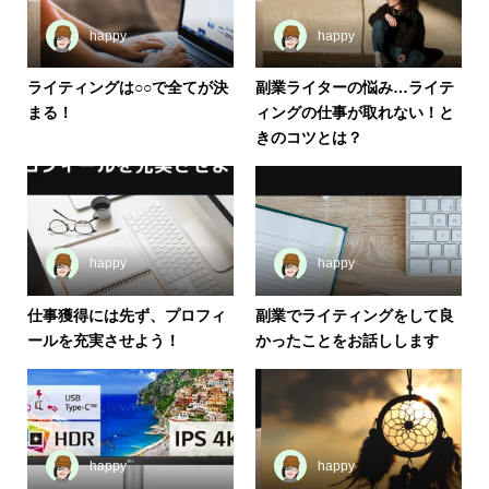
happy
happy
ライティングは○○で全てが決
副業ライターの悩み…ライテ
まる！
ィングの仕事が取れない！と
きのコツとは？
happy
happy
仕事獲得には先ず、プロフィ
副業でライティングをして良
ールを充実させよう！
かったことをお話しします
happy
happy