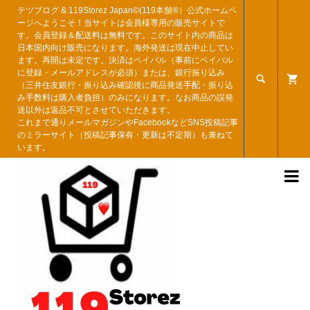
テツブログ & 119Storez Japan©︎(119本舗®︎）公式ホームペ
ージへようこそ！当サイトは会員様専用の販売サイトで
す。会員登録＆配送料は無料です。このサイト内の商品は
日本国内向け販売になります。海外発送は現在中止してい
ます。再開は未定です。決済はペイパル（事前にペイパル
に登録・メールアドレスが必須）または、銀行振り込み

（三井住友銀行・振り込み確認後に商品発送手配・振り込
み手数料は購入者負担）のみになります。なお商品の誤発
送以外は返品不可とさせていただきます。
これまで通りメールマガジンやFacebookなどSNS投稿記事
のミラーサイト（投稿記事保有・更新は不定期）も兼ねて
います。
