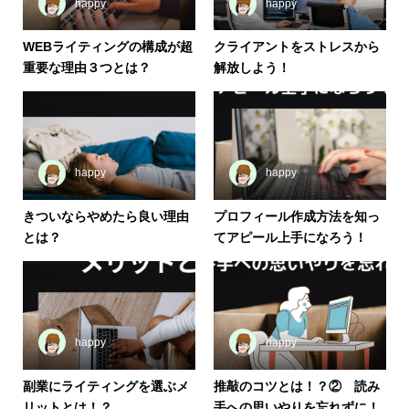
happy
happy
WEBライティングの構成が超
クライアントをストレスから
重要な理由３つとは？
解放しよう！
happy
happy
きついならやめたら良い理由
プロフィール作成方法を知っ
とは？
てアピール上手になろう！
happy
happy
副業にライティングを選ぶメ
推敲のコツとは！？② 読み
リットとは！？
手への思いやりを忘れずに！