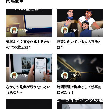
関連記事
happy
happy
効率よく文書を作成するため
副業に向いている人の特徴と
の3つの型とは？
は？
happy
happy
なかなか副業が続かないとい
時間管理で副業として効率的
うあなたへ
に稼ごう！