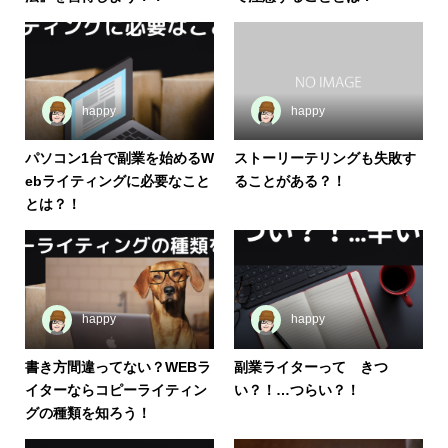
happy
happy
パソコン1台で副業を始めるW
ストーリーテリングも失敗す
ebライティングに必要なこと
ることがある？！
とは？！
happy
happy
書き方間違ってない？WEBラ
副業ライターって きつ
イターならコピーライティン
い？！…つらい？！
グの種類を知ろう！