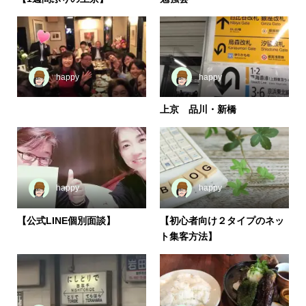
happy
happy
上京 品川・新橋
happy
happy
【公式LINE個別面談】
【初心者向け２タイプのネッ
ト集客方法】