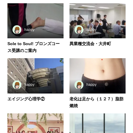
happy
happy
Sole to Soul! ブロンズコー
異業種交流会・大井町
ス受講のご案内
happy
happy
エイジング心理学②
老化は足から（１２７）脂肪
燃焼