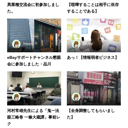
異業種交流会に初参加しまし
【喧嘩することは相手に依存
た。
することである】
happy
happy
eBayサポートチャンネル懇親
あっ！【情報弱者ビジネス】
会に参加しました・品川
happy
happy
河村常雄先生による「鬼一法
【全身調整してもらいまし
眼三略巻 一條大蔵譚」事前レ
た】
ク