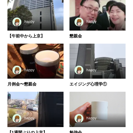
happy
happy
【午前中から上京】
懇親会
happy
happy
月例会〜懇親会
エイジング心理学①
happy
happy
【1週間ぶりの上京】
勉強会