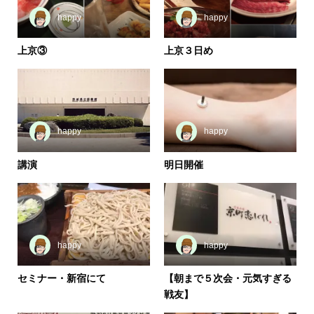
happy
happy
上京③
上京３日め
happy
happy
講演
明日開催
happy
happy
セミナー・新宿にて
【朝まで５次会・元気すぎる
戦友】