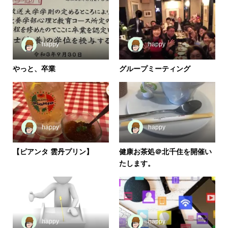
happy
happy
やっと、卒業
グループミーティング
happy
happy
【ピアンタ 雲丹プリン】
健康お茶処＠北千住を開催い
たします。
happy
happy