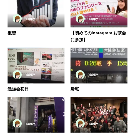
happy
happy
復習
【初めてのInstagram お茶会
に参加】
happy
happy
勉強会初日
帰宅
happy
happy