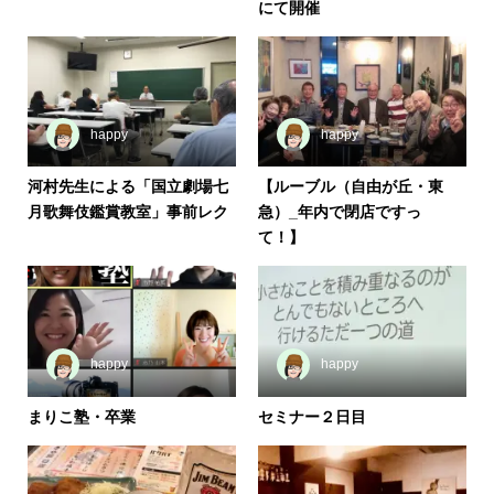
にて開催
happy
happy
河村先生による「国立劇場七
【ルーブル（自由が丘・東
月歌舞伎鑑賞教室」事前レク
急）_年内で閉店ですっ
て！】
happy
happy
まりこ塾・卒業
セミナー２日目