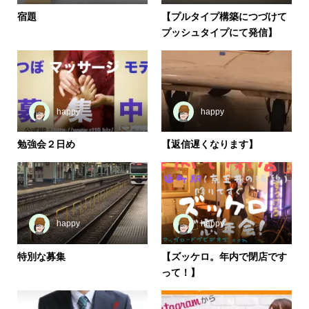
宿題
【プルタイプ構築につづけて
プッシュタイプにて発信】
happy
happy
勉強会２日め
【返信遅くなります】
happy
happy
特別な募集
【ズッケロ。年内で閉店です
って！】