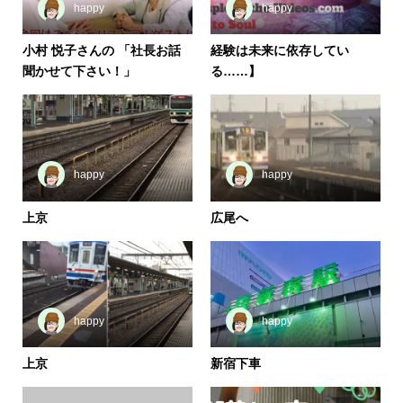
happy
happy
小村 悦子さんの 「社長お話
経験は未来に依存してい
聞かせて下さい！」
る……】
happy
happy
上京
広尾へ
happy
happy
上京
新宿下車