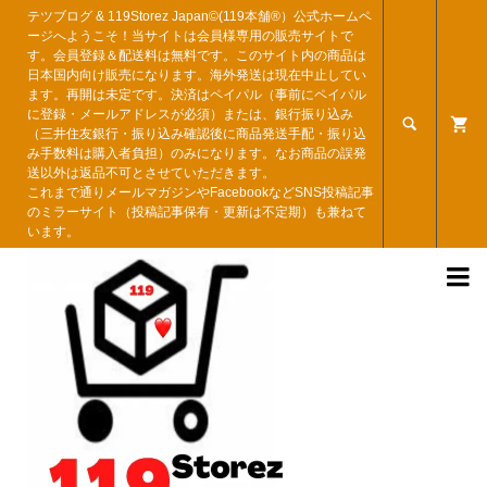
テツブログ & 119Storez Japan©︎(119本舗®︎）公式ホームペ
ージへようこそ！当サイトは会員様専用の販売サイトで
す。会員登録＆配送料は無料です。このサイト内の商品は
日本国内向け販売になります。海外発送は現在中止してい
ます。再開は未定です。決済はペイパル（事前にペイパル
に登録・メールアドレスが必須）または、銀行振り込み

（三井住友銀行・振り込み確認後に商品発送手配・振り込
み手数料は購入者負担）のみになります。なお商品の誤発
送以外は返品不可とさせていただきます。
これまで通りメールマガジンやFacebookなどSNS投稿記事
のミラーサイト（投稿記事保有・更新は不定期）も兼ねて
います。
