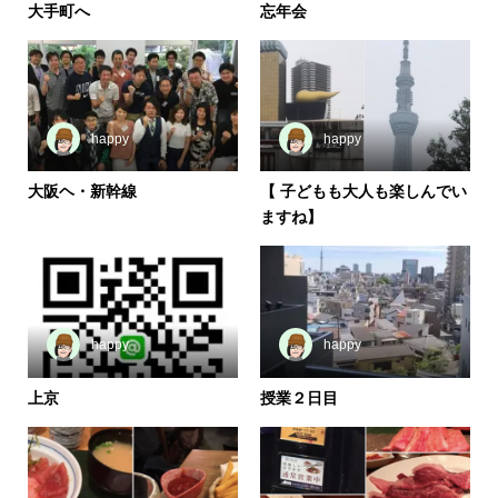
大手町へ
忘年会
happy
happy
大阪ヘ・新幹線
【 子どもも大人も楽しんでい
ますね】
happy
happy
上京
授業２日目