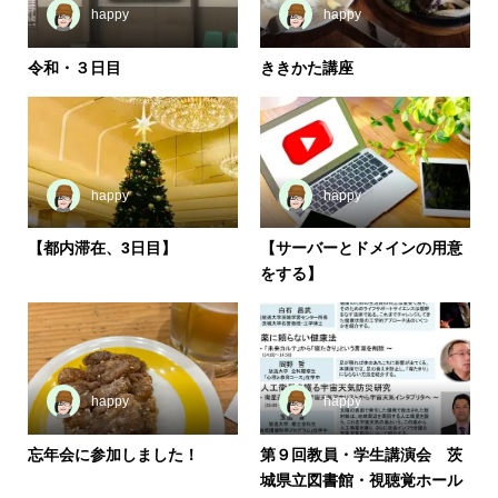
happy
happy
令和・３日目
ききかた講座
happy
happy
【都内滞在、3日目】
【サーバーとドメインの用意
をする】
happy
happy
忘年会に参加しました！
第９回教員・学生講演会 茨
城県立図書館・視聴覚ホール