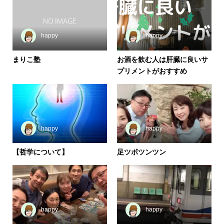
happy
happy
まりこ塾
お酒を飲む人は肝臓に良いサ
プリメントがおすすめ
happy
happy
【哲学について】
足ツボツンツン
happy
happy