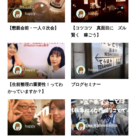
happy
happy
【懇親会前・一人０次会】
【コツコツ 真面目に ズル
賢く 稼ごう】
happy
happy
【生前整理の重要性！ってわ
ブログセミナー
かっていますか？】
happy
happy