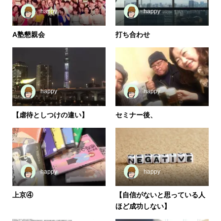
happy
happy
A塾懇親会
打ち合わせ
happy
happy
【虐待としつけの違い】
セミナー後、
happy
happy
上京④
【自信がないと思っている人
ほど成功しない】