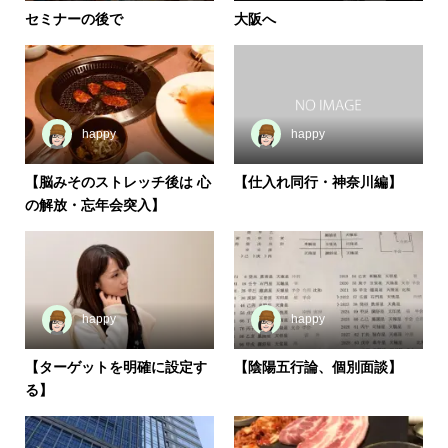
セミナーの後で
大阪へ
happy
happy
【脳みそのストレッチ後は 心
【仕入れ同行・神奈川編】
の解放・忘年会突入】
happy
happy
【ターゲットを明確に設定す
【陰陽五行論、個別面談】
る】