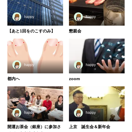
happy
happy
【あと1回をのこすのみ】
懇親会
happy
happy
都内へ
zoom
happy
happy
開運お茶会（銀座）に参加さ
上京 誕生会＆新年会