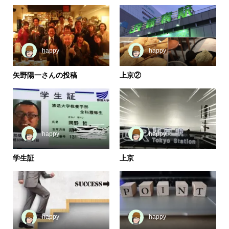
happy
happy
矢野陽一さんの投稿
上京②
happy
happy
学生証
上京
happy
happy