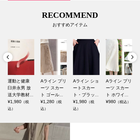
RECOMMEND
おすすめアイテム


リ
運動と健康
Aライン プリ
Aライン ショ
Aライン プリ
臼井永男 放
ーツ スカー
ートスカー
ーツ スカー
送大学教材...
ト ゴール...
ト・ブラッ...
ト ホワイ...
¥1,980
¥1,280
¥1,980
¥980
（税
（税
（税
（税込）
込）
込）
込）