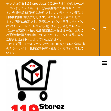
テツブログ & 119Storez Japan©︎(119本舗®︎）公式ホームペ
ージへようこそ！当サイトは会員様専用の販売サイトで
す。会員登録＆配送料は無料です。このサイト内の商品は
日本国内向け販売になります。海外発送は現在中止してい
ます。再開は未定です。決済はペイパル（事前にペイパル
に登録・メールアドレスが必須）または、銀行振り込み

（三井住友銀行・振り込み確認後に商品発送手配・振り込
み手数料は購入者負担）のみになります。なお商品の誤発
送以外は返品不可とさせていただきます。
これまで通りメールマガジンやFacebookなどSNS投稿記事
のミラーサイト（投稿記事保有・更新は不定期）も兼ねて
います。
