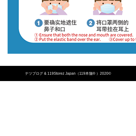
テツブログ & 119Storez Japan（119本舗®️ ）2020©